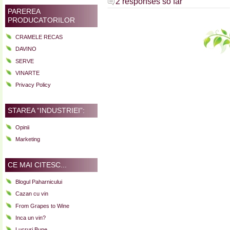
2 responses so far
PAREREA
PRODUCATORILOR
CRAMELE RECAS
DAVINO
SERVE
VINARTE
Privacy Policy
STAREA “INDUSTRIEI”:
Opinii
Marketing
CE MAI CITESC...
Blogul Paharnicului
Cazan cu vin
From Grapes to Wine
Inca un vin?
Lucruri Bune