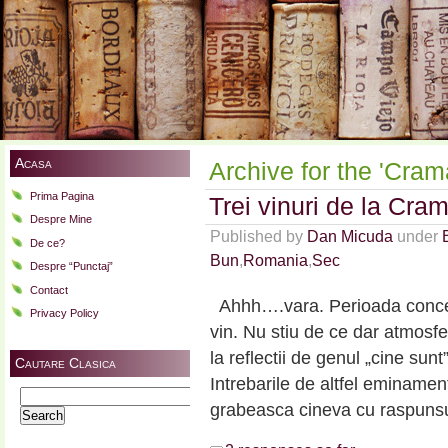
Acasa
Archive for the 'Cra
Prima Pagina
Trei vinuri de la Cra
Despre Mine
Published by
Dan Micuda
under
De ce?
Bun
,
Romania
,
Sec
Despre “Punctaj”
Contact
Ahhh….vara. Perioada concediil
Privacy Policy
vin. Nu stiu de ce dar atmosfe
la reflectii de genul „cine sun
Cautare Clasica
Intrebarile de altfel eminamen
Search
grabeasca cineva cu raspunsur
for: