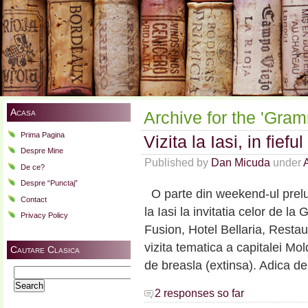
Acasa
Archive for the 'Gra
Prima Pagina
Vizita la Iasi, in fi
Despre Mine
Published by
Dan Micuda
under
A
De ce?
Despre “Punctaj”
O parte din weekend-ul prelun
Contact
la Iasi la invitatia celor de l
Privacy Policy
Fusion, Hotel Bellaria, Restau
vizita tematica a capitalei Mol
Cautare Clasica
de breasla (extinsa). Adica de
Search
for:
2 responses so far