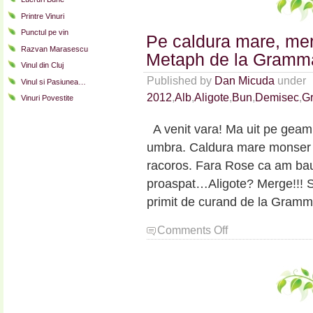
Printre Vinuri
Punctul pe vin
Pe caldura mare, mer
Razvan Marasescu
Metaph de la Gramm
Vinul din Cluj
Published by
Dan Micuda
under
Vinul si Pasiunea…
2012
,
Alb
,
Aligote
,
Bun
,
Demisec
,
G
Vinuri Povestite
A venit vara! Ma uit pe geam
umbra. Caldura mare monser z
racoros. Fara Rose ca am baut
proaspat…Aligote? Merge!!! S
primit de curand de la Gramma
on
Comments Off
Pe
caldura
mare,
merge
bine
un