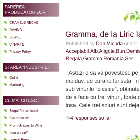
PAREREA
PRODUCATORILOR
CRAMELE RECAS
DAVINO
Gramma, de la Liric 
SERVE
Published by
Dan Micuda
under
VINARTE
Acceptabil
,
Alb
,
Aligote
,
Bun
,
Demi
Privacy Policy
Regala
,
Gramma
,
Romania
,
Sec
STAREA “INDUSTRIEI”:
Astazi o sa va povestesc pe 
Opinii
moldav, de curand lansata in c
Marketing
sub vinurile “clasice”, obtinu
de a face cu trei vinuri, toate c
CE MAI CITESC...
insa. Cele trei soiuri sunt d
Blogul Paharnicului
4 responses so far
Cazan cu vin
From Grapes to Wine
Inca un vin?
Lucruri Bune