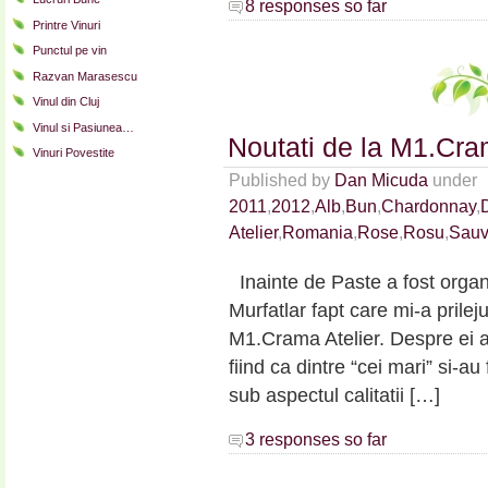
8 responses so far
Printre Vinuri
Punctul pe vin
Razvan Marasescu
Vinul din Cluj
Vinul si Pasiunea…
Noutati de la M1.Cra
Vinuri Povestite
Published by
Dan Micuda
under
2011
,
2012
,
Alb
,
Bun
,
Chardonnay
,
Atelier
,
Romania
,
Rose
,
Rosu
,
Sauv
Inainte de Paste a fost organi
Murfatlar fapt care mi-a prileju
M1.Crama Atelier. Despre ei am
fiind ca dintre “cei mari” si-a
sub aspectul calitatii […]
3 responses so far