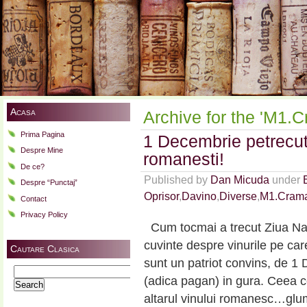
Acasa
Archive for the 'M1.C
Prima Pagina
1 Decembrie petrecut 
Despre Mine
romanesti!
De ce?
Published by
Dan Micuda
under
Despre “Punctaj”
Oprisor
,
Davino
,
Diverse
,
M1.Crama 
Contact
Privacy Policy
Cum tocmai a trecut Ziua Na
cuvinte despre vinurile pe ca
Cautare Clasica
sunt un patriot convins, de 1
Search
(adica pagan) in gura. Ceea ce
for:
altarul vinului romanesc…gl