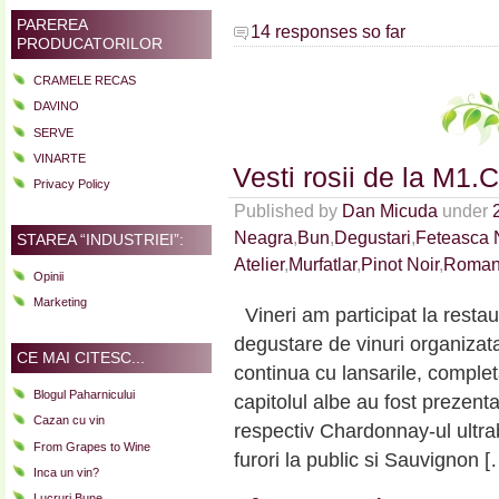
PAREREA
14 responses so far
PRODUCATORILOR
CRAMELE RECAS
DAVINO
SERVE
VINARTE
Vesti rosii de la M1.
Privacy Policy
Published by
Dan Micuda
under
Neagra
,
Bun
,
Degustari
,
Feteasca 
STAREA “INDUSTRIEI”:
Atelier
,
Murfatlar
,
Pinot Noir
,
Roman
Opinii
Marketing
Vineri am participat la restau
degustare de vinuri organizat
CE MAI CITESC...
continua cu lansarile, complet
Blogul Paharnicului
capitolul albe au fost prezent
Cazan cu vin
respectiv Chardonnay-ul ultr
From Grapes to Wine
furori la public si Sauvignon [
Inca un vin?
Lucruri Bune