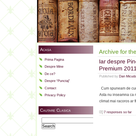
Acasa
Archive for th
Prima Pagina
Iar despre Pin
Despre Mine
Premium 201
De ce?
Published by
Dan Micud
Despre “Punctaj”
Contact
Cum spuneam de curand
Asta nu inseamna ca n
Privacy Policy
climat mai racoros ar 
Cautare Clasica
7 responses so far
Search
for: