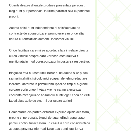
Opiniile despre diferitele produse prezentate pe acest
blog sunt pur personale, in urma parerilor si a experientei
proprii.
Aceste opinii sunt independente si neinfluentate de
contracte de sponsorizare, promovare sau orice alta
natura cu entitati din domeniu industriei vinului.
Orice facilitate care mi se acorda, aflata in relatie directa
cu cu vinurile despre care vorbesc este sau va fi
mentionata in mod corespunzator in postarea respectiva.
Blogul de fata nu este unul literar si de aceea s-ar putea
sa mai intalniti ici si colo mici scapari de tehnoredactare
inerente, datorate in primul rand lipsei de timp si a grabei
cu care scriu uneori. Atata vreme cat nu afecteaza
coerenta mesajului de ansamblu si intelegeti ceea ce cititi,
faceti abstractie de ele. Imi cer scuze apriori!
Comentariile din partea cititorilor exprima opinia acestora,
proprie si personala, blogul de fata nefiind raspunzator
pentru continutul acestora. In cazul in care considerati ca
acestea prezinta informatii false sau continutul lor va