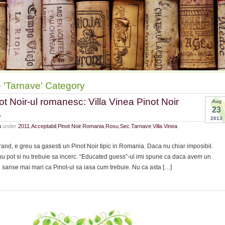
e 'Tarnave' Category
ot Noir-ul romanesc: Villa Vinea Pinot Noir
Aug
23
1
2013
a
under
2011
,
Acceptabil
,
Pinot Noir
,
Romania
,
Rosu
,
Sec
,
Tarnave
,
Villa Vinea
, e greu sa gasesti un Pinot Noir tipic in Romania. Daca nu chiar imposibil.
u pot si nu trebuie sa incerc. “Educated guess”-ul imi spune ca daca avem un
fi sanse mai mari ca Pinot-ul sa iasa cum trebuie. Nu ca asta […]