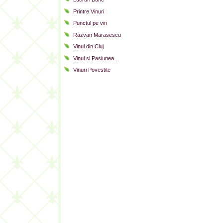
Printre Vinuri
Punctul pe vin
Razvan Marasescu
Vinul din Cluj
Vinul si Pasiunea…
Vinuri Povestite