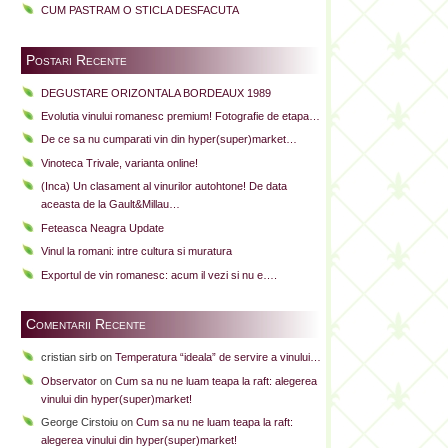
CUM PASTRAM O STICLA DESFACUTA
Postari Recente
DEGUSTARE ORIZONTALA BORDEAUX 1989
Evolutia vinului romanesc premium! Fotografie de etapa…
De ce sa nu cumparati vin din hyper(super)market…
Vinoteca Trivale, varianta online!
(Inca) Un clasament al vinurilor autohtone! De data
aceasta de la Gault&Millau…
Feteasca Neagra Update
Vinul la romani: intre cultura si muratura
Exportul de vin romanesc: acum il vezi si nu e….
Comentarii Recente
cristian sirb
on
Temperatura “ideala” de servire a vinului…
Observator
on
Cum sa nu ne luam teapa la raft: alegerea
vinului din hyper(super)market!
George Cirstoiu
on
Cum sa nu ne luam teapa la raft:
alegerea vinului din hyper(super)market!