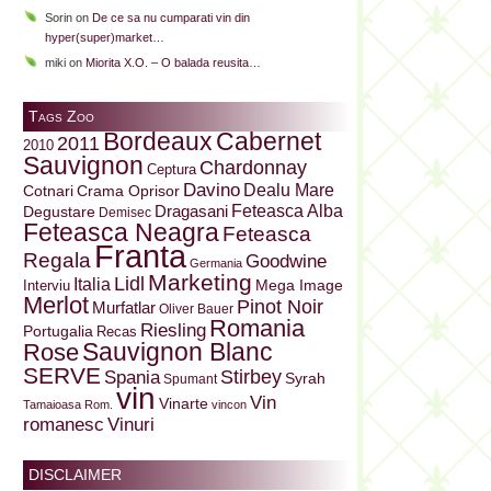
Sorin
on
De ce sa nu cumparati vin din
hyper(super)market…
miki
on
Miorita X.O. – O balada reusita…
Tags Zoo
Bordeaux
Cabernet
2011
2010
Sauvignon
Chardonnay
Ceptura
Davino
Dealu Mare
Cotnari
Crama Oprisor
Dragasani
Feteasca Alba
Degustare
Demisec
Feteasca Neagra
Feteasca
Franta
Regala
Goodwine
Germania
Marketing
Lidl
Italia
Mega Image
Interviu
Merlot
Pinot Noir
Murfatlar
Oliver Bauer
Romania
Riesling
Portugalia
Recas
Sauvignon Blanc
Rose
SERVE
Stirbey
Spania
Syrah
Spumant
vin
Vin
Vinarte
Tamaioasa Rom.
vincon
Vinuri
romanesc
DISCLAIMER