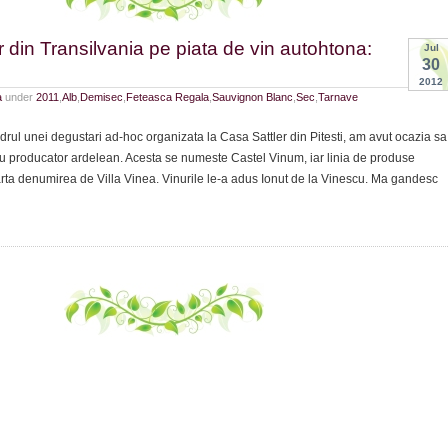
 din Transilvania pe piata de vin autohtona:
Jul
30
2012
a
under
2011
,
Alb
,
Demisec
,
Feteasca Regala
,
Sauvignon Blanc
,
Sec
,
Tarnave
ul unei degustari ad-hoc organizata la Casa Sattler din Pitesti, am avut ocazia sa
ou producator ardelean. Acesta se numeste Castel Vinum, iar linia de produse
rta denumirea de Villa Vinea. Vinurile le-a adus Ionut de la Vinescu. Ma gandesc