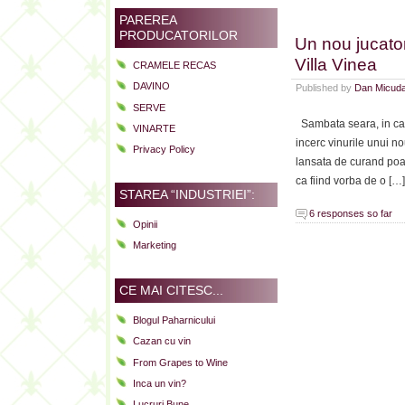
PAREREA
PRODUCATORILOR
Un nou jucator
Villa Vinea
CRAMELE RECAS
DAVINO
Published by
Dan Micud
SERVE
Sambata seara, in cadr
VINARTE
incerc vinurile unui n
Privacy Policy
lansata de curand poa
ca fiind vorba de o […]
STAREA “INDUSTRIEI”:
6 responses so far
Opinii
Marketing
CE MAI CITESC...
Blogul Paharnicului
Cazan cu vin
From Grapes to Wine
Inca un vin?
Lucruri Bune