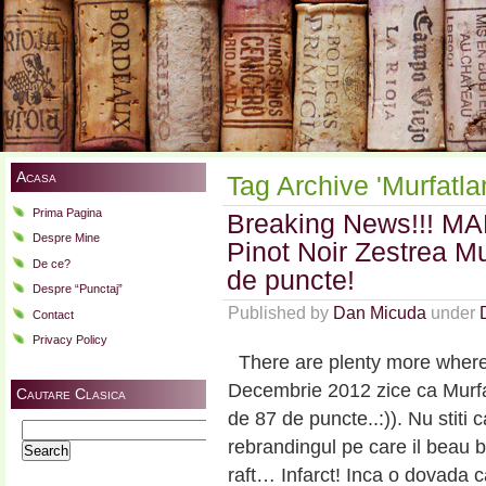
Acasa
Tag Archive 'Murfatlar
Prima Pagina
Breaking News!!! 
Despre Mine
Pinot Noir Zestrea Mu
De ce?
de puncte!
Despre “Punctaj”
Published by
Dan Micuda
under
Contact
Privacy Policy
There are plenty more where
Decembrie 2012 zice ca Murfa
Cautare Clasica
de 87 de puncte..:)). Nu stiti 
Search
rebrandingul pe care il beau ba
for:
raft… Infarct! Inca o dovada 