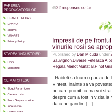
PAREREA
22 responses so far
PRODUCATORILOR
CRAMELE RECAS
DAVINO
SERVE
VINARTE
Impresii de pe frontul
Privacy Policy
vinurile rosii se apr
STAREA “INDUSTRIEI”:
Published by
Dan Micuda
under
Sauvignon
,
Diverse
,
Feteasca Alb
Opinii
Regala
,
Merlot
,
Murfatlar
,
Pinot Gri
Marketing
Haideti sa luam o pauza de l
CE MAI CITESC...
Vintest, inainte sa va povestes
Blogul Paharnicului
pe care promit ca ma voi stradu
Cazan cu vin
despre cum a fost in vizita la 
From Grapes to Wine
daca ne gandim […]
Inca un vin?
Lucruri Bune