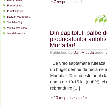
7 responses so far
Printre Vinuri
Punctul pe vin
Razvan Marasescu
Vinul din Cluj
Vinul si Pasiunea…
Din capitolul: balbe 
Vinuri Povestite
producatorilor autohto
Murfatlar!
Published by
Dan Micuda
under
De vreo saptamana ruleaza pe
un buget demne de reclamele l
Murfatlar. Dar nu este unul cla
gama de 10-15 lei (not!?!), ci
rebranduire […]
13 responses so far