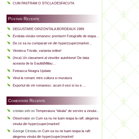
CUM PASTRAM O STICLA DESFACUTA
Postari Recente
DEGUSTARE ORIZONTALA BORDEAUX 1989
Evolutia vinului romanesc premium! Fotografie de etapa…
De ce sa nu cumparati vin din hyper(super)market…
Vinoteca Trivale, varianta online!
(Inca) Un clasament al vinurilor autohtone! De data
aceasta de la Gault&Millau…
Feteasca Neagra Update
Vinul la romani: intre cultura si muratura
Exportul de vin romanesc: acum il vezi si nu e….
Comentarii Recente
cristian sirb
on
Temperatura “ideala” de servire a vinului…
Observator
on
Cum sa nu ne luam teapa la raft: alegerea
vinului din hyper(super)market!
George Cirstoiu
on
Cum sa nu ne luam teapa la raft:
alegerea vinului din hyper(super)market!