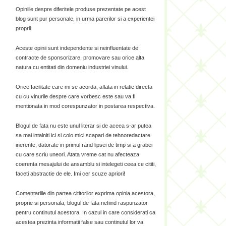
Opiniile despre diferitele produse prezentate pe acest
blog sunt pur personale, in urma parerilor si a experientei
proprii.
Aceste opinii sunt independente si neinfluentate de
contracte de sponsorizare, promovare sau orice alta
natura cu entitati din domeniu industriei vinului.
Orice facilitate care mi se acorda, aflata in relatie directa
cu cu vinurile despre care vorbesc este sau va fi
mentionata in mod corespunzator in postarea respectiva.
Blogul de fata nu este unul literar si de aceea s-ar putea
sa mai intalniti ici si colo mici scapari de tehnoredactare
inerente, datorate in primul rand lipsei de timp si a grabei
cu care scriu uneori. Atata vreme cat nu afecteaza
coerenta mesajului de ansamblu si intelegeti ceea ce cititi,
faceti abstractie de ele. Imi cer scuze apriori!
Comentariile din partea cititorilor exprima opinia acestora,
proprie si personala, blogul de fata nefiind raspunzator
pentru continutul acestora. In cazul in care considerati ca
acestea prezinta informatii false sau continutul lor va