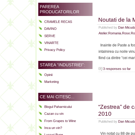
PAREREA
PRODUCATORILOR
Noutati de la 
CRAMELE RECAS
Published by
Dan Micud
DAVINO
Atelier
,
Romania
,
Rose
,
Ro
SERVE
VINARTE
Inainte de Paste a fost
Privacy Policy
intalnirea cu noile vin
fiind ca dintre “cei mar
STAREA “INDUSTRIEI”:
3 responses so far
Opinii
Marketing
CE MAI CITESC...
“Zestrea” de 
Blogul Paharnicului
2010
Cazan cu vin
From Grapes to Wine
Published by
Dan Micud
Inca un vin?
Vin notat cu 88 de pu
Lucruri Bune