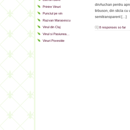
dinAuchan pentru aprox
Printre Vinuri
tirbuson, din sticla cu
Punctul pe vin
semitransparent […]
Razvan Marasescu
Vinul din Cluj
8 responses so far
Vinul si Pasiunea…
Vinuri Povestite