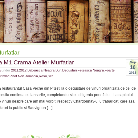
urfatlar'
 la M1.Crama Atelier Murfatlar
Sep
16
a
under
2011
,
2012
,
Babeasca Neagra
,
Bun
,
Degustari
,
Feteasca Neagra
,
Foarte
2013
fatlar
,
Pinot Noir
,
Romania
,
Rosu
,
Sec
a restaurantul Casa Veche din Pitesti la o degustare de vinuri organizata de cei de
estia continua cu lansarile, completandu-si cu diligenta portofoliul. La capitolul
e vinuri despre care am mai vorbit, respectiv Chardonnay-ul ultrabaricat, care asa
rori la public si Sauvignon […]