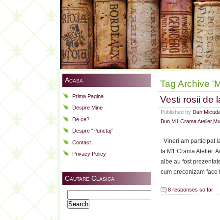
Acasa
Tag Archive 'M
Prima Pagina
Vesti rosii de
Despre Mine
Published by
Dan Micud
De ce?
Bun
,
M1.Crama Atelier
,
Mur
Despre “Punctaj”
Vineri am participat l
Contact
la M1.Crama Atelier. Ac
Privacy Policy
albe au fost prezentat
cum preconizam face fu
Cautare Clasica
8 responses so far
Search
for: