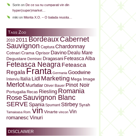
Sorin
on
De ce sa nu cumparati vin din
hyper(super)market…
miki
on
Miorita X.O. – O balada reusita…
Tags Zoo
Bordeaux
Cabernet
2011
2010
Sauvignon
Chardonnay
Ceptura
Davino
Dealu Mare
Cotnari
Crama Oprisor
Dragasani
Feteasca Alba
Degustare
Demisec
Feteasca Neagra
Feteasca
Franta
Regala
Goodwine
Germania
Marketing
Lidl
Italia
Mega Image
Interviu
Merlot
Pinot Noir
Murfatlar
Oliver Bauer
Romania
Riesling
Portugalia
Recas
Sauvignon Blanc
Rose
SERVE
Stirbey
Spania
Syrah
Spumant
vin
Vin
Vinarte
Tamaioasa Rom.
vincon
Vinuri
romanesc
DISCLAIMER