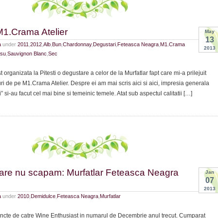
M1.Crama Atelier
May
13
a
under
2011
,
2012
,
Alb
,
Bun
,
Chardonnay
,
Degustari
,
Feteasca Neagra
,
M1.Crama
2013
su
,
Sauvignon Blanc
,
Sec
 organizata la Pitesti o degustare a celor de la Murfatlar fapt care mi-a prilejuit
uri de pe M1.Crama Atelier. Despre ei am mai scris aici si aici, impresia generala
i” si-au facut cel mai bine si temeinic temele. Atat sub aspectul calitatii […]
care nu scapam: Murfatlar Feteasca Neagra
Jan
07
2013
a
under
2010
,
Demidulce
,
Feteasca Neagra
,
Murfatlar
ncte de catre Wine Enthusiast in numarul de Decembrie anul trecut. Cumparat