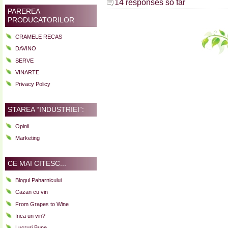
14 responses so far
PAREREA
PRODUCATORILOR
CRAMELE RECAS
DAVINO
SERVE
VINARTE
Privacy Policy
STAREA “INDUSTRIEI”:
Opinii
Marketing
CE MAI CITESC...
Blogul Paharnicului
Cazan cu vin
From Grapes to Wine
Inca un vin?
Lucruri Bune