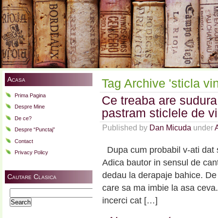
Acasa
Tag Archive 'sticla vi
Prima Pagina
Ce treaba are sudura 
Despre Mine
pastram sticlele de 
De ce?
Published by
Dan Micuda
under
Despre “Punctaj”
Contact
Dupa cum probabil v-ati dat 
Privacy Policy
Adica bautor in sensul de canti
dedau la derapaje bahice. De 
Cautare Clasica
care sa ma imbie la asa ceva.
Search
incerci cat […]
for: