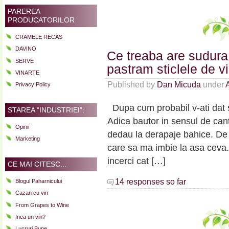
PAREREA
PRODUCATORILOR
CRAMELE RECAS
DAVINO
Ce treaba are sudura 
SERVE
pastram sticlele de 
VINARTE
Published by
Dan Micuda
under
Privacy Policy
Dupa cum probabil v-ati dat 
STAREA “INDUSTRIEI”:
Adica bautor in sensul de canti
Opinii
dedau la derapaje bahice. De 
Marketing
care sa ma imbie la asa ceva.
incerci cat […]
CE MAI CITESC...
14 responses so far
Blogul Paharnicului
Cazan cu vin
From Grapes to Wine
Inca un vin?
Lucruri Bune