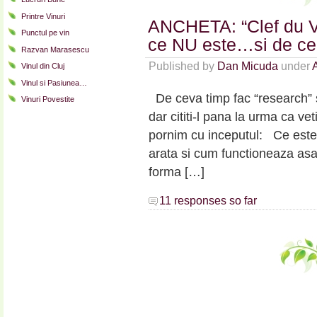
Printre Vinuri
ANCHETA: “Clef du Vi
Punctul pe vin
ce NU este…si de ce
Razvan Marasescu
Published by
Dan Micuda
under
Vinul din Cluj
Vinul si Pasiunea…
De ceva timp fac “research” sa
Vinuri Povestite
dar cititi-l pana la urma ca vet
pornim cu inceputul: Ce este
arata si cum functioneaza as
forma […]
11 responses so far