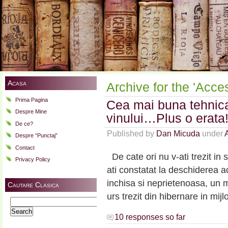
Acasa
Archive for the 'Acce
Prima Pagina
Cea mai buna tehnica
Despre Mine
vinului…Plus o erata
De ce?
Published by
Dan Micuda
under
Despre “Punctaj”
Contact
De cate ori nu v-ati trezit in 
Privacy Policy
ati constatat la deschiderea a
inchisa si neprietenoasa, un 
Cautare Clasica
urs trezit din hibernare in mij
Search
for:
10 responses so far