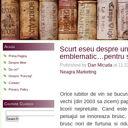
Acasa
Scurt eseu despre un
emblematic…pentru st
Prima Pagina
Despre Mine
Published by
Dan Micuda
at 11:
De ce?
Neagra
,
Marketing
Despre “Punctaj”
Contact
Privacy Policy
Orice iubitor de vin se buc
vechi (din 2003 sa zicem) pap
Cautare Clasica
licorii nepretuite. Cand es
Search
peisajul se innoreaza brusc,
for:
brusc nori de furtuna si rid