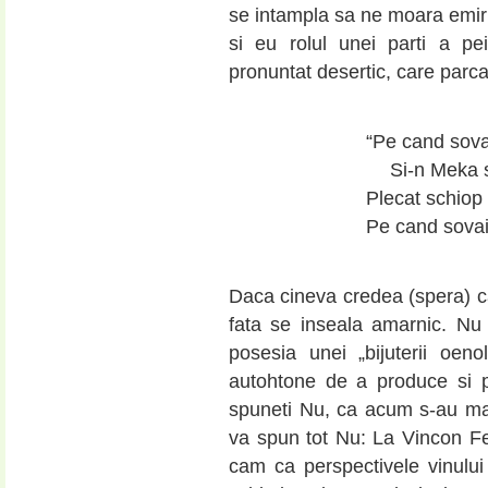
se intampla sa ne moara emirii
si eu rolul unei parti a pe
pronuntat desertic, care parc
“Pe cand sova
Si-n Meka s
Plecat schiop 
Pe cand sovai
Daca cineva credea (spera) ca
fata se inseala amarnic. Nu
posesia unei „bijuterii oeno
autohtone de a produce si 
spuneti Nu, ca acum s-au mai
va spun tot Nu: La Vincon Fe
cam ca perspectivele vinului