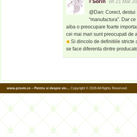
Sorin
on 21 Mar 2
#
@Dan: Corect, destui d
“manufactura”. Dar ce 
aiba o preocupare foarte importan
cei mai mari sunt preocupati de 
Si dincolo de definitiile stricte
se face diferenta dintre producatori
www.provin.ro – Pentru si despre vin…
Copyright © 2026 All Rights Reserved.