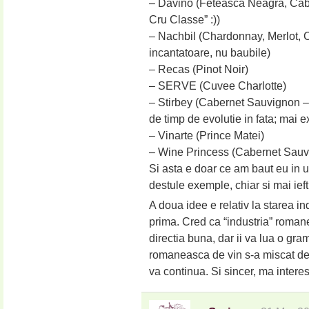
– Davino (Feteasca Neagra, Cab
Cru Classe” :))
– Nachbil (Chardonnay, Merlot, 
incantatoare, nu baubile)
– Recas (Pinot Noir)
– SERVE (Cuvee Charlotte)
– Stirbey (Cabernet Sauvignon – 
de timp de evolutie in fata; mai ex
– Vinarte (Prince Matei)
– Wine Princess (Cabernet Sauv
Si asta e doar ce am baut eu in u
destule exemple, chiar si mai ieft
A doua idee e relativ la starea i
prima. Cred ca “industria” romane
directia buna, dar ii va lua o gr
romaneasca de vin s-a miscat de 
va continua. Si sincer, ma interes