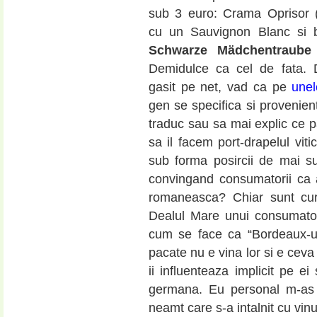
sub 3 euro: Crama Oprisor 
cu un Sauvignon Blanc si bi
Schwarze Mädchentraube
Demidulce ca cel de fata.
gasit pe net, vad ca pe
unel
gen se specifica si provenien
traduc sau sa mai explic ce p
sa il facem port-drapelul viti
sub forma posircii de mai su
convingand consumatorii ca 
romaneasca? Chiar sunt curio
Dealul Mare unui consumator
cum se face ca “Bordeaux-ul
pacate nu e vina lor si e ceva
ii influenteaza implicit pe ei
germana. Eu personal m-as 
neamt care s-a intalnit cu vi