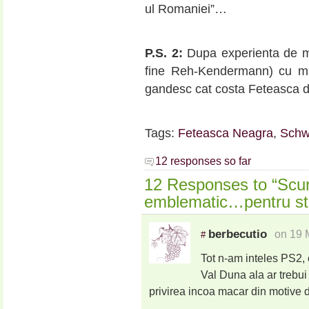
ul Romaniei”…
P.S. 2:
Dupa experienta de mai
fine Reh-Kendermann) cu m
gandesc cat costa Feteasca d
Tags:
Feteasca Neagra
,
Schw
12 responses so far
12 Responses to “Scur
emblematic…pentru sta
berbecutio
on 19 
#
Tot n-am inteles PS2, c
Val Duna ala ar trebui
privirea incoa macar din motive d