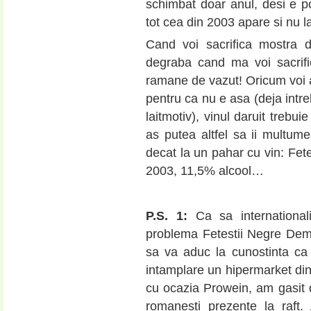
schimbat doar anul, desi e pos
tot cea din 2003 apare si nu 
Cand voi sacrifica mostra 
degraba cand ma voi sacrifi
ramane de vazut! Oricum voi a
pentru ca nu e asa (deja intre
laitmotiv), vinul daruit trebu
as putea altfel sa ii multume
decat la un pahar cu vin: F
2003, 11,5% alcool…
P.S. 1:
Ca sa international
problema Fetestii Negre Dem
sa va aduc la cunostinta ca 
intamplare un hipermarket d
cu ocazia Prowein, am gasit 
romanesti prezente la raft