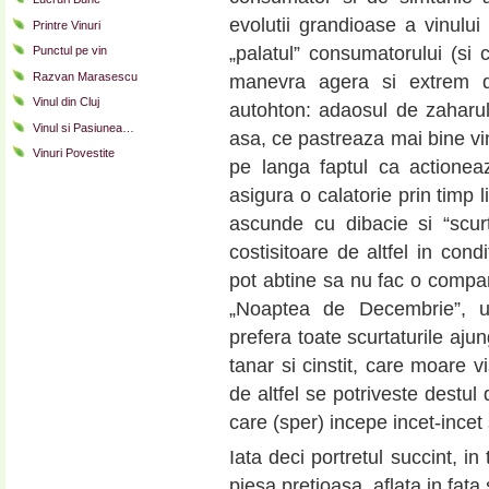
evolutii grandioase a vinului
Printre Vinuri
„palatul” consumatorului (si 
Punctul pe vin
Razvan Marasescu
manevra agera si extrem de
Vinul din Cluj
autohton: adaosul de zaharu
Vinul si Pasiunea…
asa, ce pastreaza mai bine v
Vinuri Povestite
pe langa faptul ca actionea
asigura o calatorie prin timp l
ascunde cu dibacie si “scur
costisitoare de altfel in cond
pot abtine sa nu fac o compa
„Noaptea de Decembrie”, un
prefera toate scurtaturile aju
tanar si cinstit, care moare v
de altfel se potriveste destul 
care (sper) incepe incet-incet 
Iata deci portretul succint, i
piesa pretioasa, aflata in fata