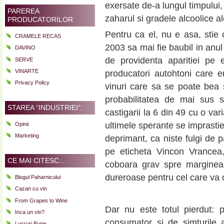
exersate de-a lungul timpului, 
PAREREA
zaharul si gradele alcoolice al
PRODUCATORILOR
Pentru ca el, nu e asa, stie
CRAMELE RECAS
2003 sa mai fie baubil in anul
DAVINO
de providenta aparitiei pe 
SERVE
VINARTE
producatori autohtoni care er
Privacy Policy
vinuri care sa se poate bea 
probabilitatea de mai sus 
STAREA “INDUSTRIEI”:
castigarii la 6 din 49 cu o var
ultimele sperante se imprastie
Opinii
Marketing
deprimant, ca niste fulgi de p
pe eticheta Vincon Vrancea,
CE MAI CITESC...
coboara grav spre marginea 
dureroase pentru cel care va c
Blogul Paharnicului
Cazan cu vin
From Grapes to Wine
Dar nu este totul pierdut: p
Inca un vin?
consumator si de simturile 
Lucruri Bune