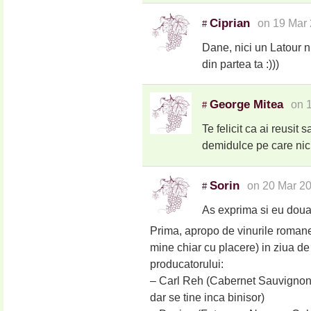
Ciprian
on 19 Mar 
#
Dane, nici un Latour n
din partea ta :)))
George Mitea
on 
#
Te felicit ca ai reusit
demidulce pe care nici
Sorin
on 20 Mar 2
#
As exprima si eu doua 
Prima, apropo de vinurile romane
mine chiar cu placere) in ziua de
producatorului:
– Carl Reh (Cabernet Sauvignon 
dar se tine inca binisor)