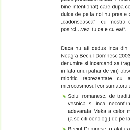
bine intentionat) care dupa ce
dulce de pe la noi nu prea e 
„cadoriseasca” cu mostra d
posirci…vezi tu ce e cu ea!”.
Daca nu ati dedus inca din 
Neagra Beciul Domnesc 2003,
denumire si incercand sa trag 
in fata unui pahar de vin) obs
mioritic reprezentate cu 
microcosmosul consumatorului
Soiul romanesc, de tradi
vesnica si inca neconfirm
adevarata Meka a celor mai
(a se citi oenologi) de pe la
Beciul Domnesc, o alaturar