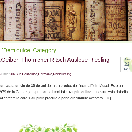
e 'Demidulce' Category
Geiben Thornicher Ritsch Auslese Riesling
Jan
23
2014
a
under
Alb
,
Bun
,
Demidulce
,
Germania
,
Rheinriesling
cum arata un vin de 35 de ani de la un producator “normal” din Mosel. Este un
79 de la Geiben, despre care ati mai tot auzit prin online-ul nostru. Asta datorita
at corecte la care s-au putut procura o parte din vinurile acestora. Cu […]