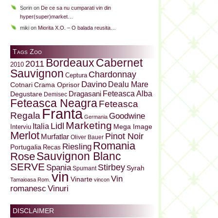
Sorin
on
De ce sa nu cumparati vin din
hyper(super)market…
miki
on
Miorita X.O. – O balada reusita…
Tags Zoo
Bordeaux
Cabernet
2011
2010
Sauvignon
Chardonnay
Ceptura
Davino
Dealu Mare
Cotnari
Crama Oprisor
Dragasani
Feteasca Alba
Degustare
Demisec
Feteasca Neagra
Feteasca
Franta
Regala
Goodwine
Germania
Marketing
Lidl
Italia
Mega Image
Interviu
Merlot
Pinot Noir
Murfatlar
Oliver Bauer
Romania
Riesling
Portugalia
Recas
Sauvignon Blanc
Rose
SERVE
Stirbey
Spania
Syrah
Spumant
vin
Vin
Vinarte
Tamaioasa Rom.
vincon
Vinuri
romanesc
DISCLAIMER