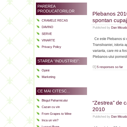
Geiben
PAREREA
Thorni
PRODUCATORILOR
Plebanos 201
Ritsch
spontan cupa
CRAMELE RECAS
Ausles
Rieslin
DAVINO
Published by
Dan Micud
1979
SERVE
Ce este Plebanos si c
VINARTE
Transilvaniei, istoria
Privacy Policy
varianta, care mi-a fos
Plebanos-ului porneste
STAREA “INDUSTRIEI”:
5 responses so far
Opinii
Marketing
CE MAI CITESC...
Blogul Paharnicului
“Zestrea” de 
Cazan cu vin
2010
From Grapes to Wine
Published by
Dan Micud
Inca un vin?
Lucruri Bune