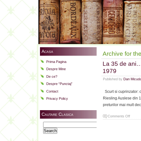
Acasa
Archive for th
Prima Pagina
La 35 de ani…
Despre Mine
1979
De ce?
Published by
Dan Micud
Despre “Punctaj”
Contact
Scurt si cuprinzator: 
Riesling Auslese din 19
Privacy Policy
preturilor mai mult dec
Cautare Clasica
on
Comments Off
La
Search
35
for:
de
ani…