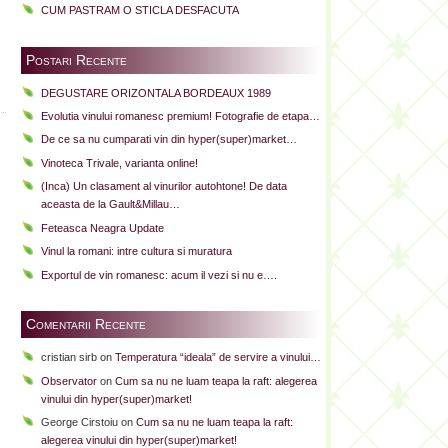
CUM PASTRAM O STICLA DESFACUTA
Postari Recente
DEGUSTARE ORIZONTALA BORDEAUX 1989
Evolutia vinului romanesc premium! Fotografie de etapa…
De ce sa nu cumparati vin din hyper(super)market…
Vinoteca Trivale, varianta online!
(Inca) Un clasament al vinurilor autohtone! De data
aceasta de la Gault&Millau…
Feteasca Neagra Update
Vinul la romani: intre cultura si muratura
Exportul de vin romanesc: acum il vezi si nu e….
Comentarii Recente
cristian sirb
on
Temperatura “ideala” de servire a vinului…
Observator
on
Cum sa nu ne luam teapa la raft: alegerea
vinului din hyper(super)market!
George Cirstoiu
on
Cum sa nu ne luam teapa la raft:
alegerea vinului din hyper(super)market!