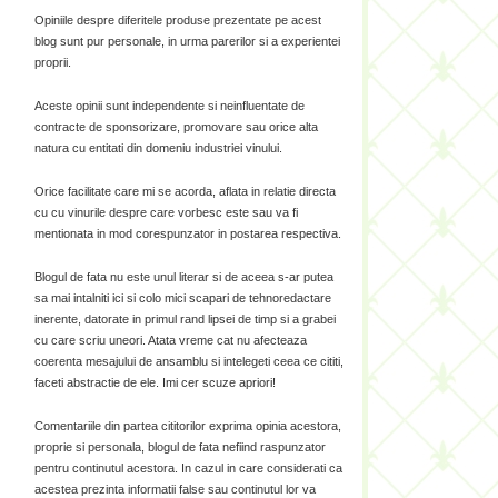
Opiniile despre diferitele produse prezentate pe acest
blog sunt pur personale, in urma parerilor si a experientei
proprii.
Aceste opinii sunt independente si neinfluentate de
contracte de sponsorizare, promovare sau orice alta
natura cu entitati din domeniu industriei vinului.
Orice facilitate care mi se acorda, aflata in relatie directa
cu cu vinurile despre care vorbesc este sau va fi
mentionata in mod corespunzator in postarea respectiva.
Blogul de fata nu este unul literar si de aceea s-ar putea
sa mai intalniti ici si colo mici scapari de tehnoredactare
inerente, datorate in primul rand lipsei de timp si a grabei
cu care scriu uneori. Atata vreme cat nu afecteaza
coerenta mesajului de ansamblu si intelegeti ceea ce cititi,
faceti abstractie de ele. Imi cer scuze apriori!
Comentariile din partea cititorilor exprima opinia acestora,
proprie si personala, blogul de fata nefiind raspunzator
pentru continutul acestora. In cazul in care considerati ca
acestea prezinta informatii false sau continutul lor va