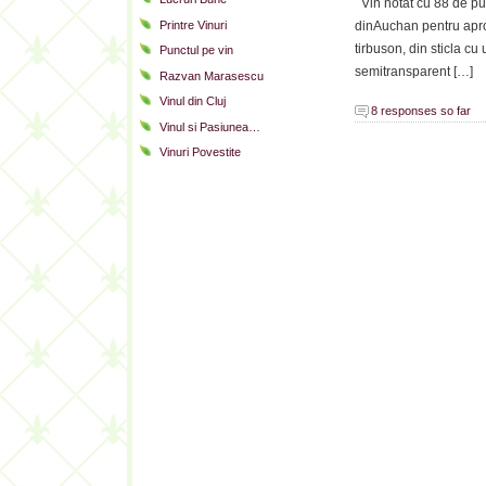
Vin notat cu 88 de pu
Printre Vinuri
dinAuchan pentru aprox
tirbuson, din sticla cu
Punctul pe vin
semitransparent […]
Razvan Marasescu
Vinul din Cluj
8 responses so far
Vinul si Pasiunea…
Vinuri Povestite