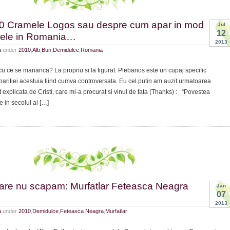
cher
0 Cramele Logos sau despre cum apar in mod
Jul
12
jele in Romania…
e
2013
g
a
under
2010
,
Alb
,
Bun
,
Demidulce
,
Romania
u ce se mananca? La propriu si la figurat. Plebanos este un cupaj specific
 aparitiei acestuia fiind cumva controversata. Eu cel putin am auzit urmatoarea
t explicata de Cristi, care mi-a procurat si vinul de fata (Thanks) : “Povestea
 in secolul al […]
care nu scapam: Murfatlar Feteasca Neagra
Jan
07
2013
a
under
2010
,
Demidulce
,
Feteasca Neagra
,
Murfatlar