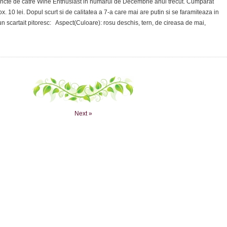
ncte de catre Wine Enthusiast in numarul de Decembrie anul trecut. Cumparat
. 10 lei. Dopul scurt si de calitatea a 7-a care mai are putin si se faramiteaza in
 un scartait pitoresc: Aspect(Culoare): rosu deschis, tern, de cireasa de mai,
Next »