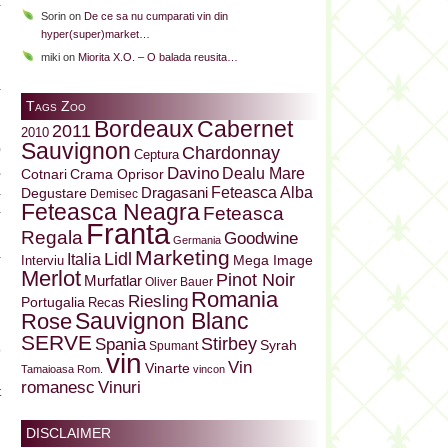
a
Sorin
on
De ce sa nu cumparati vin din
i
hyper(super)market…
u
miki
on
Miorita X.O. – O balada reusita…
i
a
Tags Zoo
n
Bordeaux
Cabernet
i
2011
2010
Sauvignon
)
Chardonnay
Ceptura
,
Davino
Dealu Mare
Cotnari
Crama Oprisor
a
Dragasani
Feteasca Alba
Degustare
Demisec
Feteasca Neagra
Feteasca
-
Franta
i
Regala
Goodwine
Germania
Marketing
a
Lidl
Italia
Mega Image
Interviu
Merlot
n
Pinot Noir
Murfatlar
Oliver Bauer
Romania
Riesling
Portugalia
Recas
Sauvignon Blanc
Rose
SERVE
Stirbey
Spania
Syrah
Spumant
o
vin
Vin
Vinarte
Tamaioasa Rom.
vincon
i
Vinuri
romanesc
t
u
DISCLAIMER