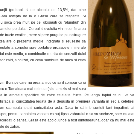
tunjit (probabil si de alcoolul de 13,5%, dar bine
e-am astepta de la o Grasa care se respecta. Si
nu soca prea mult pe cei obisnuiti cu “plumbul” din
iantelor pe dulce. Corpul si evolutia vin in confimarea
e fructe exotice, mere si pere parguite plus strugure
atea are o prezenta medie, integrata si reuseste sa
reutate a corpului spre portative proaspete, minerale
stul este mediu, o combinatie reusita de senzatii dulci
usor cald, alcolizat, cu ceva sambure de nuca si ceva
vin
Bun
, pe care nu prea am cu ce sa il compar ca si
t cu o Tamaioasa mai retinuta (stiu, am zis si mai sus)
ta in aromele specifice de catre celelalte fructe. Pe langa faptul ca nu va v
isfaca si curiozitatea legata de a degusta in premiera varianta in sec a celebre
m scumputa totusi curiozitatea asta. Daca in schimb sunteti fani impatimiti a
 sper, pentru sanatatea voastra ca nu) lipsa zaharului o sa va socheze, sper nu ata
 acordati o sansa. Grasa este acolo, unde a fost dintotdeauna, doar ca nu mai est
rele de zahar.