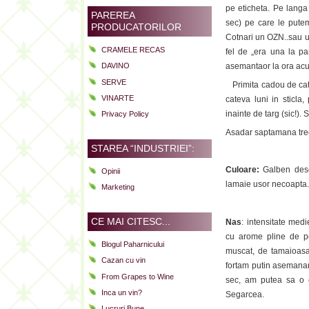
pe eticheta. Pe langa
PAREREA
sec) pe care le putem
PRODUCATORILOR
Cotnari un OZN..sau un
CRAMELE RECAS
fel de „era una la pa
DAVINO
asemantaor la ora acuta
SERVE
Primita cadou de cat
VINARTE
cateva luni in sticla,
inainte de targ (sic!)
Privacy Policy
Asadar saptamana trecut
STAREA “INDUSTRIEI”:
Culoare:
Galben desch
Opinii
lamaie usor necoapta.
Marketing
CE MAI CITESC...
Nas
: intensitate medi
cu arome pline de pe
Blogul Paharnicului
muscat, de tamaioasa 
Cazan cu vin
fortam putin asemanari
From Grapes to Wine
sec, am putea sa o 
Inca un vin?
Segarcea.
Lucruri Bune