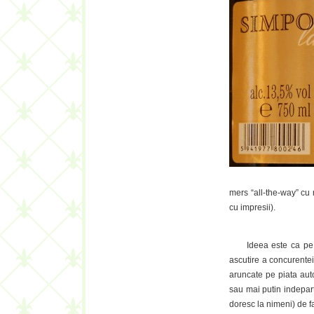
mers “all-the-way” cu 
cu impresii).
Ideea este ca pe la 
ascutire a concurentei 
aruncate pe piata autoh
sau mai putin indepar
doresc la nimeni) de f