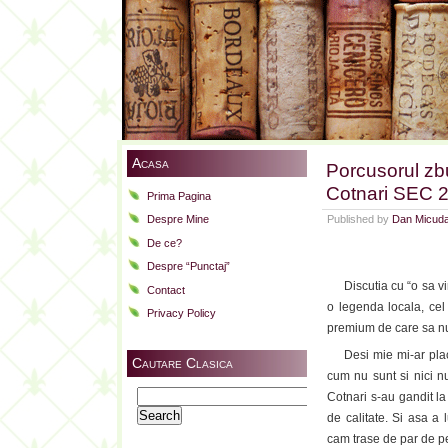
Acasa
Porcusorul zb
Cotnari SEC 
Prima Pagina
Published by
Dan Micud
Despre Mine
De ce?
Despre “Punctaj”
Discutia cu “o sa vini
Contact
o legenda locala, cel
Privacy Policy
premium de care sa nu
Desi mie mi-ar place 
Cautare Clasica
cum nu sunt si nici n
Search
Cotnari s-au gandit la
for:
de calitate. Si asa a 
cam trase de par de pe