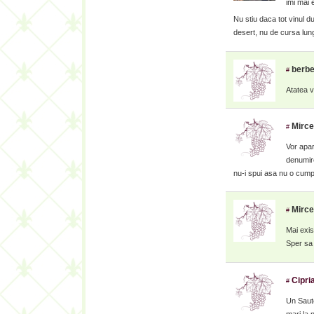
imi mai 
Nu stiu daca tot vinul d
desert, nu de cursa lun
berbe
#
Atatea v
Mirce
#
Vor apar
denumire
nu-i spui asa nu o cumpa
Mirce
#
Mai exis
Sper sa 
Cipri
#
Un Saute
mari la 