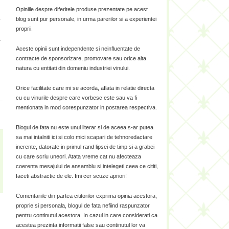
i
Opiniile despre diferitele produse prezentate pe acest
a
blog sunt pur personale, in urma parerilor si a experientei
u
proprii.
a
Aceste opinii sunt independente si neinfluentate de
contracte de sponsorizare, promovare sau orice alta
natura cu entitati din domeniu industriei vinului.
Orice facilitate care mi se acorda, aflata in relatie directa
cu cu vinurile despre care vorbesc este sau va fi
mentionata in mod corespunzator in postarea respectiva.
Blogul de fata nu este unul literar si de aceea s-ar putea
sa mai intalniti ici si colo mici scapari de tehnoredactare
inerente, datorate in primul rand lipsei de timp si a grabei
cu care scriu uneori. Atata vreme cat nu afecteaza
coerenta mesajului de ansamblu si intelegeti ceea ce cititi,
faceti abstractie de ele. Imi cer scuze apriori!
Comentariile din partea cititorilor exprima opinia acestora,
proprie si personala, blogul de fata nefiind raspunzator
pentru continutul acestora. In cazul in care considerati ca
acestea prezinta informatii false sau continutul lor va