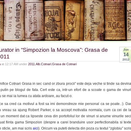
urator in “Simpozion la Moscova”: Grasa de
Jun
14
2011
2012
a
at 12:17 AM under
2011
,
Alb
,
Cotnari
,
Grasa de Cotnari
fice Cotnari Grasa in sec cand or zbura procii” este deja veche si tinde sa devin
 putin pe blogul de fata. Cert este ca, intr-un efort de a scoate o gama de vinur
 se mai ia lumea cu atata ardoare, au facut-o.
sa cred ca motivul a fost sa imi demonstreze mie personal ca se poate..:). Da
u vreau sa ajung Robert Parker, o sa accept motivatia normala, cum ca cei de l
 un moment dat ca lipseste ceva din portofoliul lor de vinuri si anume vinurile sec
luat fiinta gama Simpozion (despre a carei branduire usor perfectionabila si text
 sticle, am mai scris
aici
). Oricum va puteti delecta din poza cu textul “zglobiu” scri