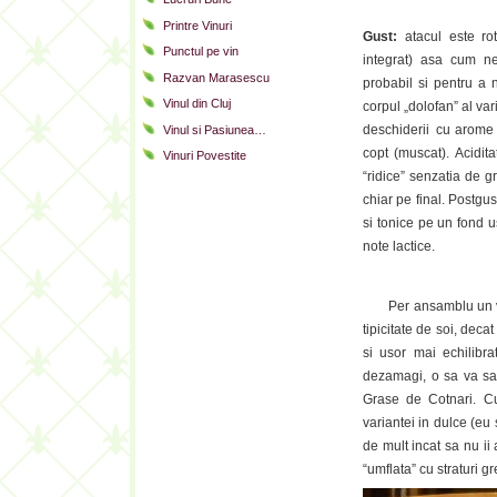
Printre Vinuri
Gust:
atacul este ro
Punctul pe vin
integrat) asa cum n
Razvan Marasescu
probabil si pentru a 
Vinul din Cluj
corpul „dolofan” al var
deschiderii cu arome d
Vinul si Pasiunea…
copt (muscat). Acidit
Vinuri Povestite
“ridice” senzatia de g
chiar pe final. Postgu
si tonice pe un fond 
note lactice.
Per ansamblu un 
tipicitate de soi, deca
si usor mai echilibra
dezamagi, o sa va sat
Grase de Cotnari. Cu
variantei in dulce (eu
de mult incat sa nu ii
“umflata” cu straturi g