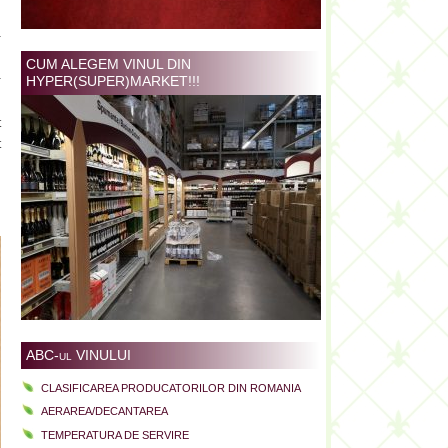
n
a
n
CUM ALEGEM VINUL DIN
a
HYPER(SUPER)MARKET!!!
t
t
ABC-ul VINULUI
CLASIFICAREA PRODUCATORILOR DIN ROMANIA
AERAREA/DECANTAREA
TEMPERATURA DE SERVIRE