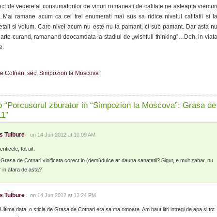
t de vedere al consumatorilor de vinuri romanesti de calitate ne asteapta vremur
…Mai ramane acum ca cei trei enumerati mai sus sa ridice nivelul calitatii si l
etail si volum. Care nivel acum nu este nu la pamant, ci sub pamant. Dar asta n
arte curand, ramanand deocamdata la stadiul de „wishfull thinking”…Deh, in viat
e.
e Cotnari
,
sec
,
Simpozion la Moscova
 “Porcusorul zburator in “Simpozion la Moscova”: Grasa de
11”
s Tulbure
on 14 Jun 2012 at 10:09 AM
iticele, tot uit:
Grasa de Cotnari vinificata corect in (demi)dulce ar dauna sanatatii? Sigur, e mult zahar, nu
r in afara de asta?
s Tulbure
on 14 Jun 2012 at 12:24 PM
Ultima data, o sticla de Grasa de Cotnari era sa ma omoare. Am baut litri intregi de apa si tot