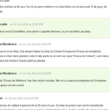
era sete!
ulce trebuie sa fie asa. Ce mi se pare evident e ca vinul dulce nu se bea mult. E de gust, de
ga.
cutio
on 14 Jun 2012 at 12:50 PM
inuri noi la GoodWine, insa devin o aparitie efemera, nu le vad deloc pe piata.
a Niculescu
on 14 Jun 2012 at 3:06 PM
ea in scurt timp. Cat despre faptul ca doar la Cotnari S.A gasesti Grasa au inregistrat
a si chiar daca plantezi soiul in alta parte nu ai voie sa-i spui “Grasa de Cotnari”, cum daca
ra nici dreacu’ foarte putini au plantat
a Niculescu
on 14 Jun 2012 at 5:14 PM
ta “Grasa de Moldova” dar fara niciun rezultat. Mie mi s-a parut promitatoare la Goodwine.
apara cit mai curind
an
on 18 Jun 2012 at 10:42 PM
rnes de calitate il gasesti de la 25 euro in sus. Si chiar la preturi care pot fi considerate
noi, Sauternes este vazut ca o regiune underrated la greu. In plus, dulcile de aici nu au sarit