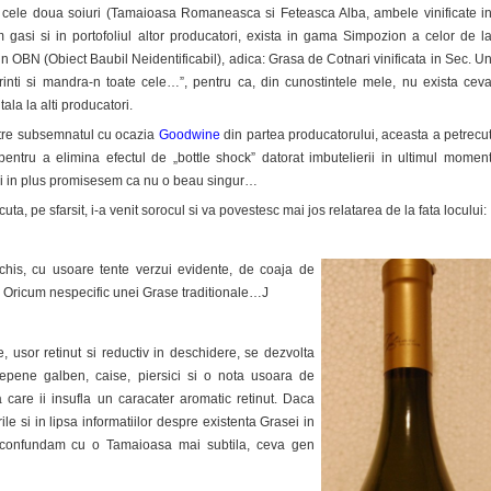
 cele doua soiuri (Tamaioasa Romaneasca si Feteasca Alba, ambele vinificate i
 gasi si in portofoliul altor producatori, exista in gama Simpozion a celor de l
 OBN (Obiect Baubil Neidentificabil), adica: Grasa de Cotnari vinificata in Sec. U
rinti si mandra-n toate cele…”, pentru ca, din cunostintele mele, nu exista cev
la la alti producatori.
re subsemnatul cu ocazia
Goodwine
din partea producatorului, aceasta a petrecu
 pentru a elimina efectul de „bottle shock” datorat imbutelierii in ultimul momen
. Si in plus promisesem ca nu o beau singur…
a, pe sfarsit, i-a venit sorocul si va povestesc mai jos relatarea de la fata locului:
is, cu usoare tente verzui evidente, de coaja de
 Oricum nespecific unei Grase traditionale…J
e, usor retinut si reductiv in deschidere, se dezvolta
pene galben, caise, piersici si o nota usoara de
care ii insufla un caracater aromatic retinut. Daca
le si in lipsa informatiilor despre existenta Grasei in
confundam cu o Tamaioasa mai subtila, ceva gen