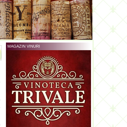
MAGAZIN VINURI
a
i
r
a
i
e
s