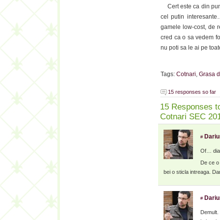
Cert este ca din punc
cel putin interesante
gamele low-cost, de r
cred ca o sa vedem fo
nu poti sa le ai pe toat
Tags:
Cotnari
,
Grasa d
15 responses so far
15 Responses to
Cotnari SEC 20
Dariu
#
Of… diacr
De ce o 
bei o sticla intreaga. Da
Dariu
#
Demult. 