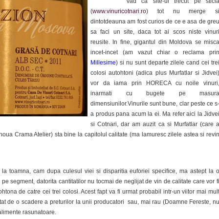
Vad ca site-ul trecut pe sticl
(
www.vinuricotnari.ro
) tot nu merge s
dintotdeauna am fost curios de ce e asa de gre
sa faci un site, daca tot ai scos niste vinur
reusite. In fine, gigantul din Moldova se misc
incet-incet (am vazut chiar o reclama pri
Millesime
) si nu sunt departe zilele cand cei tre
colosi autohtoni (adica plus Murfatlar si Jidvei
vor da iama prin HORECA cu noile vinuri
inarmati cu bugete pe masur
dimensiunilor.Vinurile sunt bune, clar peste ce s
a produs pana acum la ei. Ma refer aici la Jidve
si Cotnari, dar am auzit ca si Murfatlar (care 
noua Crama Atelier) sta bine la capitolul calitate (ma lamuresc zilele astea si revi
toamna, cam dupa culesul viei si disparitia euforiei specifice, ma astept la 
pe segment, datorita cantitatilor nu tocmai de neglijat de vin de calitate care vor f
tona de catre cei trei colosi. Acest fapt va fi urmat probabil intr-un viitor mai mul
tat de o scadere a preturilor la unii producatori sau, mai rau (Doamne Fereste, n
alimente rasunatoare.