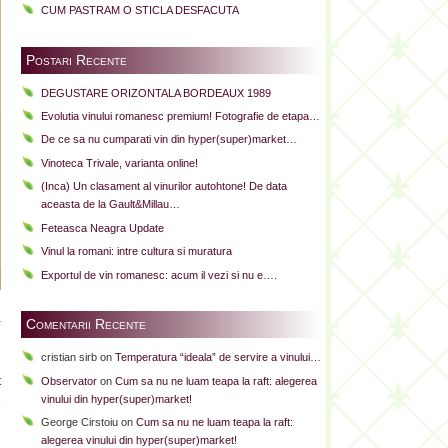
CUM PASTRAM O STICLA DESFACUTA
Postari Recente
DEGUSTARE ORIZONTALA BORDEAUX 1989
Evolutia vinului romanesc premium! Fotografie de etapa…
De ce sa nu cumparati vin din hyper(super)market…
Vinoteca Trivale, varianta online!
(Inca) Un clasament al vinurilor autohtone! De data
aceasta de la Gault&Millau…
Feteasca Neagra Update
Vinul la romani: intre cultura si muratura
Exportul de vin romanesc: acum il vezi si nu e….
a
Comentarii Recente
i
cristian sirb
on
Temperatura “ideala” de servire a vinului…
i
t
Observator
on
Cum sa nu ne luam teapa la raft: alegerea
vinului din hyper(super)market!
e
George Cirstoiu
on
Cum sa nu ne luam teapa la raft:
alegerea vinului din hyper(super)market!