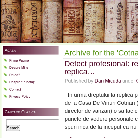
Acasa
Archive for the 'Cotn
Prima Pagina
Defect profesional: re
Despre Mine
replica…
De ce?
Published by
Dan Micuda
under
Despre “Punctaj”
Contact
In urma dreptului la replica p
Privacy Policy
de la Casa De Vinuri Cotnari (
director de vanzari) o sa fac 
Cautare Clasica
puncte de vedere personale cu 
Search
spun inca de la inceput ca nu
for: