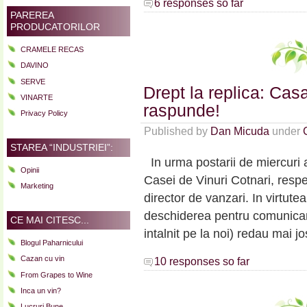
6 responses so far
PAREREA
PRODUCATORILOR
CRAMELE RECAS
DAVINO
SERVE
Drept la replica: Cas
VINARTE
raspunde!
Privacy Policy
Published by
Dan Micuda
under
STAREA “INDUSTRIEI”:
In urma postarii de miercuri a
Opinii
Casei de Vinuri Cotnari, respe
Marketing
director de vanzari. In virtutea
deschiderea pentru comunicare
CE MAI CITESC...
intalnit pe la noi) redau mai j
Blogul Paharnicului
Cazan cu vin
10 responses so far
From Grapes to Wine
Inca un vin?
Lucruri Bune