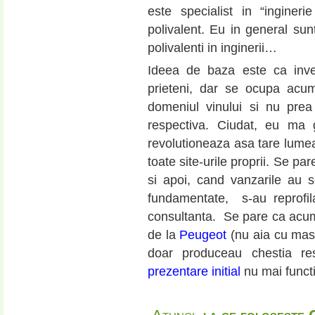
este specialist in “ingineri
polivalent. Eu in general sunt
polivalenti in inginerii…
Ideea de baza este ca inven
prieteni, dar se ocupa acu
domeniul vinului si nu prea
respectiva. Ciudat, eu ma
revolutioneaza asa tare lumea v
toate site-urile proprii. Se pa
si apoi, cand vanzarile au s
fundamentate, s-au reprofil
consultanta. Se pare ca acum 
de la
Peugeot
(nu aia cu masin
doar produceau chestia re
prezentare initial
nu mai funct