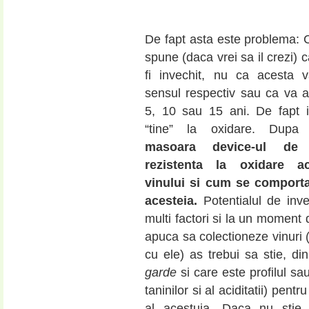
De fapt asta este problema: Cl
spune (daca vrei sa il crezi) 
fi invechit, nu ca acesta 
sensul respectiv sau ca va ar
5, 10 sau 15 ani. De fapt i
“tine” la oxidare. Du
masoara device-ul de
rezistenta la oxidare a
vinului si cum se comporta
acesteia.
Potentialul de inve
multi factori si la un moment
apuca sa colectioneze vinuri 
cu ele) as trebui sa stie, d
garde
si care este profilul sa
taninilor si al aciditatii) pent
al acestuia. Daca nu stie