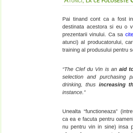
Atunci,
la ce foloseste 
Pai tinand cont ca a fost i
destinata acestora si eu o v
prezentarii vinului. Ca sa
cit
atunci) al producatorului, c
training al produsului pentru s
“The Clef du Vin is an
aid t
selection and purchasing p
drinking, thus
increasing t
instance.”
Unealta “functioneaza” (intr
ca ea e facuta pentru oameni s
nu pentru vin in sine) insa