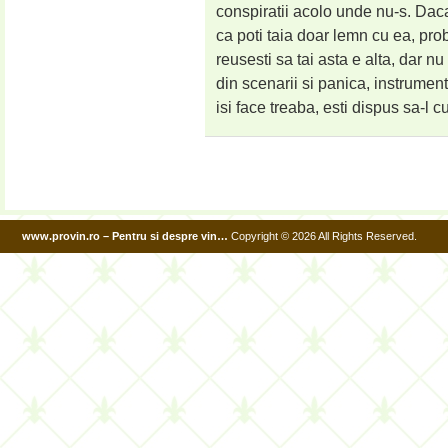
conspiratii acolo unde nu-s. Dac
ca poti taia doar lemn cu ea, prob
reusesti sa tai asta e alta, dar n
din scenarii si panica, instrumen
isi face treaba, esti dispus sa-l 
www.provin.ro – Pentru si despre vin…
Copyright © 2026 All Rights Reserved.