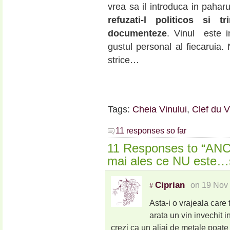
vrea sa il introduca in paharu
refuzati-l politicos si 
documenteze
. Vinul este i
gustul personal al fiecaruia. 
strice…
Tags:
Cheia Vinului
,
Clef du V
11 responses so far
11 Responses to “ANCH
mai ales ce NU este…s
Ciprian
on 19 Nov 
#
Asta-i o vrajeala care
arata un vin invechit i
crezi ca un aliaj de metale poate