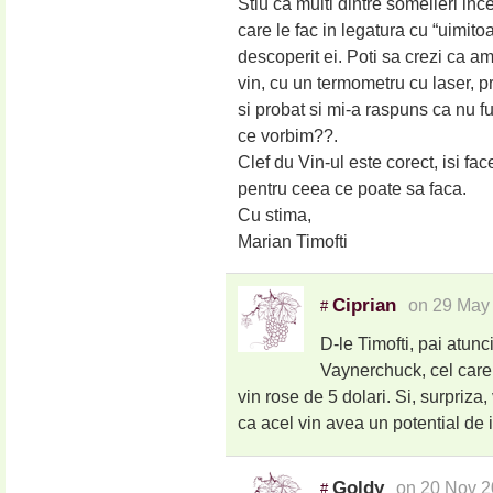
Stiu ca multi dintre somelieri inc
care le fac in legatura cu “uimito
descoperit ei. Poti sa crezi ca a
vin, cu un termometru cu laser, pr
si probat si mi-a raspuns ca nu
ce vorbim??.
Clef du Vin-ul este corect, isi fac
pentru ceea ce poate sa faca.
Cu stima,
Marian Timofti
Ciprian
on 29 May
#
D-le Timofti, pai atun
Vaynerchuck, cel care 
vin rose de 5 dolari. Si, surpriz
ca acel vin avea un potential de 
Goldy
on 20 Nov 2
#