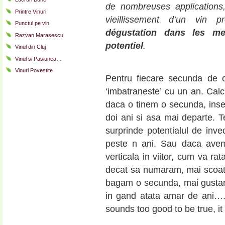
de nombreuses applications,
Printre Vinuri
vieillissement d’un vin p
Punctul pe vin
dégustation dans les mei
Razvan Marasescu
potentiel
.
Vinul din Cluj
Vinul si Pasiunea…
Vinuri Povestite
Pentru fiecare secunda de c
‘imbatraneste’ cu un an. Calc
daca o tinem o secunda, ins
doi ani si asa mai departe. T
surprinde potentialul de inv
peste n ani. Sau daca ave
verticala in viitor, cum va r
decat sa numaram, mai scoat
bagam o secunda, mai gustam. 
in gand atata amar de ani….Y
sounds too good to be true, it 