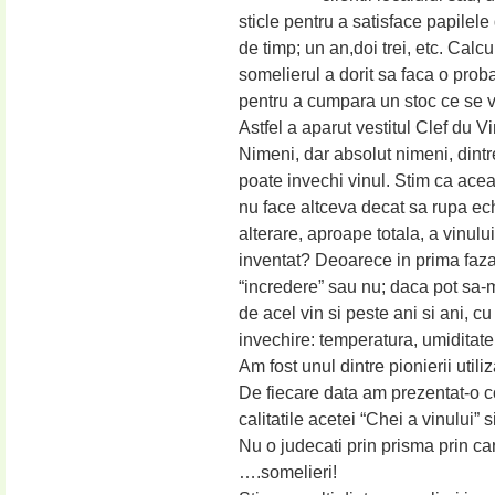
sticle pentru a satisface papilele
de timp; un an,doi trei, etc. Cal
somelierul a dorit sa faca o proba
pentru a cumpara un stoc ce se va
Astfel a aparut vestitul Clef du Vi
Nimeni, dar absolut nimeni, dintre
poate invechi vinul. Stim ca acea
nu face altceva decat sa rupa ech
alterare, aproape totala, a vinulu
inventat? Deoarece in prima faza
“incredere” sau nu; daca pot sa-
de acel vin si peste ani si ani, cu
invechire: temperatura, umiditate
Am fost unul dintre pionierii utiliz
De fiecare data am prezentat-o c
calitatile acetei “Chei a vinului”
Nu o judecati prin prisma prin car
….somelieri!