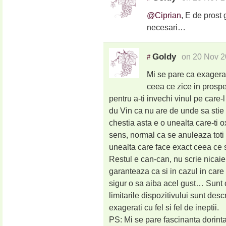
@Ciprian
, E de prost 
necesari…
Goldy
on 20 Nov 2
#
Mi se pare ca exagerati
ceea ce zice in prospe
pentru a-ti invechi vinul pe care
du Vin ca nu are de unde sa stie in
chestia asta e o unealta care-ti o
sens, normal ca se anuleaza toti ce
unealta care face exact ceea ce 
Restul e can-can, nu scrie nicaieri
garanteaza ca si in cazul in care 
sigur o sa aiba acel gust… Sunt c
limitarile dispozitivului sunt des
exagerati cu fel si fel de ineptii.
PS: Mi se pare fascinanta dorint