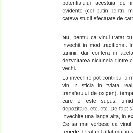
potentialului acestuia de i
evidente (cel putin pentru 
cateva studii efectuate de catr
Nu
, pentru ca vinul tratat 
invechit in mod traditional. I
taninii, dar confera in ace
dezvoltarea niciuneia dintre 
vechi.
La invechire pot contribui o m
vin in sticla in “viata rea
transferului de oxigen), temp
care el este supus, umidi
depozitare, etc, etc. De fapt 
invechite una langa alta, in e
Ce sa mai vorbesc ca vinul a
repede decat cel aflat mai in s