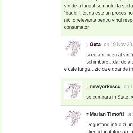
vin de-a lungul somnului la sticla
“baubil”, tot nu este un proces no
nici o relevanta pentru vinul respe
consumator
Geta
on 19 Nov 20
#
si eu am incercat vin “
schimbare…dar de aici
e cale lunga…zic ca e doar de imp
newyorkescu
on 1
#
se cumpara in State, 
Marian Timofti
on
#
Degustand intr-o zi un 
clientii localului sau