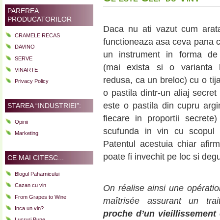
PAREREA
PRODUCATORILOR
Daca nu ati vazut cum arat
CRAMELE RECAS
functioneaza asa ceva pana 
DAVINO
un instrument in forma de l
SERVE
(mai exista si o varianta 
VINARTE
redusa, ca un breloc) cu o tij
Privacy Policy
o pastila dintr-un aliaj secret
este o pastila din cupru argin
STAREA “INDUSTRIEI”:
fiecare in proportii secrete
Opinii
scufunda in vin cu scopul
Marketing
Patentul acestuia chiar afirm
poate fi invechit pe loc si deg
CE MAI CITESC...
Blogul Paharnicului
Cazan cu vin
On réalise ainsi une opératio
From Grapes to Wine
maîtrisée assurant un tra
Inca un vin?
proche d’un vieillissement
Lucruri Bune