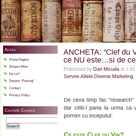
Acasa
ANCHETA: “Clef du Vi
ce NU este…si de ce
Prima Pagina
Despre Mine
Published by
Dan Micuda
at 1:4
De ce?
Servire
,
Altele
,
Diverse
,
Marketing
Despre “Punctaj”
Contact
Privacy Policy
De ceva timp fac “research” s
dar cititi-l pana la urma ca 
Cautare Clasica
pornim cu inceputul:
Search
for:
Ce este Clef du Vin?