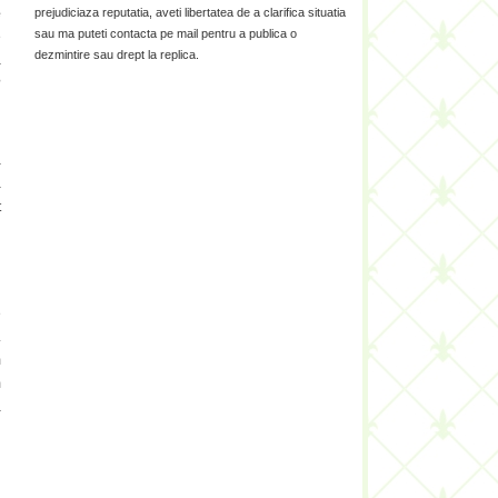
e
prejudiciaza reputatia, aveti libertatea de a clarifica situatia
sau ma puteti contacta pe mail pentru a publica o
e
dezmintire sau drept la replica.
a
?
u
a
a
t
n
e
.
m
m
a