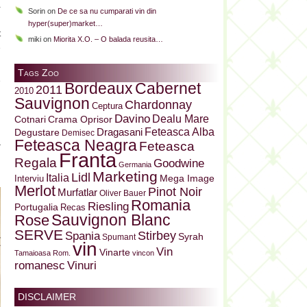
a
Sorin
on
De ce sa nu cumparati vin din
n
hyper(super)market…
t
miki
on
Miorita X.O. – O balada reusita…
e
Tags Zoo
e
Bordeaux
Cabernet
2011
2010
Sauvignon
Chardonnay
Ceptura
i
Davino
Dealu Mare
Cotnari
Crama Oprisor
i
Dragasani
Feteasca Alba
Degustare
Demisec
Feteasca Neagra
a
Feteasca
Franta
Regala
Goodwine
Germania
Marketing
Lidl
Italia
Mega Image
Interviu
Merlot
Pinot Noir
Murfatlar
Oliver Bauer
Romania
Riesling
Portugalia
Recas
Sauvignon Blanc
Rose
SERVE
Stirbey
Spania
Syrah
Spumant
vin
Vin
Vinarte
Tamaioasa Rom.
vincon
Vinuri
romanesc
DISCLAIMER