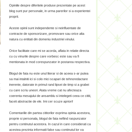
Opiniile despre diferitele produse prezentate pe acest
blog sunt pur personale, in urma parerilor si a experientei
proprii.
Aceste opinii sunt independente si neinfluentate de
contracte de sponsorizare, promovare sau orice alta
natura cu entitati din domeniu industriei vinului.
a
Orice facilitate care mi se acorda, aflata in relatie directa
o
cu cu vinurile despre care vorbesc este sau va fi
.
mentionata in mod corespunzator in postarea respectiva.
e
Blogul de fata nu este unul literar si de aceea s-ar putea
sa mai intalniti ici si colo mici scapari de tehnoredactare
a
inerente, datorate in primul rand lipsei de timp si a grabei
t
cu care scriu uneori. Atata vreme cat nu afecteaza
l
coerenta mesajului de ansamblu si intelegeti ceea ce cititi,
-
faceti abstractie de ele. Imi cer scuze apriori!
Comentariile din partea cititorilor exprima opinia acestora,
proprie si personala, blogul de fata nefiind raspunzator
e
pentru continutul acestora. In cazul in care considerati ca
e
acestea prezinta informatii false sau continutul lor va