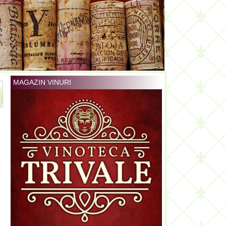
MAGAZIN VINURI
i
i
n
a