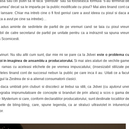
t asa sau cel putin sa le faca “pierdute” sau sa foloseasca formula “s-au terminat d
lumea” decat sa le imparta pe la public modificate cu pixul? Mai ales tinand cont c
lansare. Chiar ma intreb cine o fi fost geniul care a avut ideea cu pixul si daca 
ca a avut pe cine sa intrebe)…
a adus aminte de sedintele de partid de pe vremuri cand se taia cu pixul vreu
abil de catre secretarul de partid pe unitate pentru ca a indraznit sa spuna vreu
 Scornicesti.
 vinuri. Nu stiu altii cum sunt, dar mie mi se pare ca la Jidvei
este o problema c
oi in imaginea de ansamblu a producatorului.
Si mai ales alaturi de vechile gam
 ramas cu aceleasi etichete de pe vremea impuscatului, (insesizabil stilizate p
nteles tinand cont de succesul nebun la public pe care inca il au. Uitati ce a facu
ul la Zestrea de si-a alienat consumatorii clasici.
 daca umblati prin cluburi si discoteci ar trebui sa stiti, ca Jidvei (cu ajutorul une
degraba imprumutatoare de concepte si branduri de prin afara) a scos o gama d
 Mysterium si care, conform declaratiilor producatorului, sunt destinate locatiilor d
ete de bling-bling, care, spune legenda, ca ar straluci ultraviolet in intunericu
or.