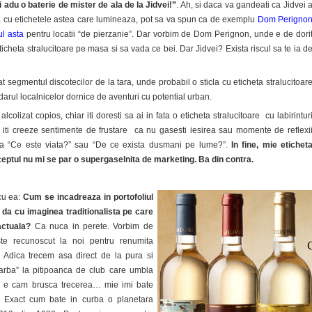
 adu o baterie de mister de ala de la Jidvei!”
. Ah, si daca va gandeati ca Jidvei 
a cu etichetele astea care lumineaza, pot sa va spun ca de exemplu
Dom Perigno
ul asta
pentru locatii “de pierzanie”. Dar vorbim de Dom Perignon, unde e de dori
icheta stralucitoare pe masa si sa vada ce bei. Dar Jidvei? Exista riscul sa te ia d
at segmentul discotecilor de la tara, unde probabil o sticla cu eticheta stralucitoar
arul localnicelor dornice de aventuri cu potential urban.
alcolizat copios, chiar iti doresti sa ai in fata o eticheta stralucitoare cu labirintur
a iti creeze sentimente de frustare ca nu gasesti iesirea sau momente de reflexi
oria “Ce este viata?” sau “De ce exista dusmani pe lume?”.
In fine, mie etichet
ceptul nu mi se par o supergaselnita de marketing. Ba din contra.
cu ea:
Cum se incadreaza in portofoliul
da cu imaginea traditionalista pe care
actuala?
Ca nuca in perete. Vorbim de
ste recunoscut la noi pentru renumita
. Adica trecem asa direct de la pura si
iarba” la pitipoanca de club care umbla
i e cam brusca trecerea… mie imi bate
. Exact cum bate in curba o planetara