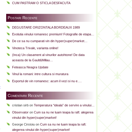
CUM PASTRAM O STICLA DESFACUTA
Postari Recente
DEGUSTARE ORIZONTALA BORDEAUX 1989
Evolutia vinului romanesc premium! Fotografie de etapa…
De ce sa nu cumparati vin din hyper(super)market…
Vinoteca Trivale, varianta online!
(Inca) Un clasament al vinurilor autohtone! De data
aceasta de la Gault&Millau…
Feteasca Neagra Update
Vinul la romani: intre cultura si muratura
Exportul de vin romanesc: acum il vezi si nu e….
t
i
Comentarii Recente
cristian sirb
on
Temperatura “ideala” de servire a vinului…
Observator
on
Cum sa nu ne luam teapa la raft: alegerea
n
vinului din hyper(super)market!
u
George Cirstoiu
on
Cum sa nu ne luam teapa la raft:
a
alegerea vinului din hyper(super)market!