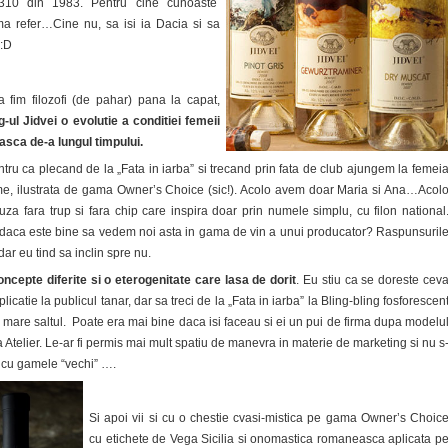
310 din 1983. Pentru cine cunoaste
ma refer…Cine nu, sa isi ia Dacia si sa
.:D
 fim filozofi (de pahar) pana la capat,
-ul Jidvei
o evolutie a conditiei femeii
sca de-a lungul timpului.
ru ca plecand de la „Fata in iarba” si trecand prin fata de club ajungem la femei
me, ilustrata de gama Owner’s Choice (sic!). Acolo avem doar Maria si Ana…Acol
za fara trup si fara chip care inspira doar prin numele simplu, cu filon national
daca este bine sa vedem noi asta in gama de vin a unui producator? Raspunsuril
dar eu tind sa inclin spre nu.
concepte diferite si o eterogenitate care lasa de dorit
. Eu stiu ca se doreste cev
plicatie la publicul tanar, dar sa treci de la „Fata in iarba” la Bling-bling fosforescen
m mare saltul. Poate era mai bine daca isi faceau si ei un pui de firma dupa modelu
Atelier. Le-ar fi permis mai mult spatiu de manevra in materie de marketing si nu s
re cu gamele “vechi” ….
Si apoi vii si cu o chestie cvasi-mistica pe gama Owner’s Choic
cu etichete de Vega Sicilia si onomastica romaneasca aplicata p