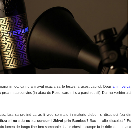
mana in foc, ca nu am avut ocazia sa le testez la acest capitol. Doar
am incerca
 nu prea m-au convins (in afara de Rose, care mi s-a parut reusit). Dar nu vorbim aic
c, fara sa pretind ca as fi vreo somitate in materie cluburi si discoteci (ba di
itza si nu stiu eu sa consumi Jidvei prin Bamboo?
Sau in alte discoteci? E
ta lumea de langa tine bea sampanie si alte chestii scumpe tu te ridici de la mas