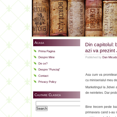
Acasa
Din capitolul:
azi va prezint 
Prima Pagina
Published by
Dan Micud
Despre Mine
De ce?
Despre “Punctaj”
Asa cum va promiteam
Contact
cu miniserialul meu de
Privacy Policy
Marketingul la Jidvei 
de neinteles. Dar proba
Cautare Clasica
Search
Bine trecem peste bal
for:
primavara cand s-au i