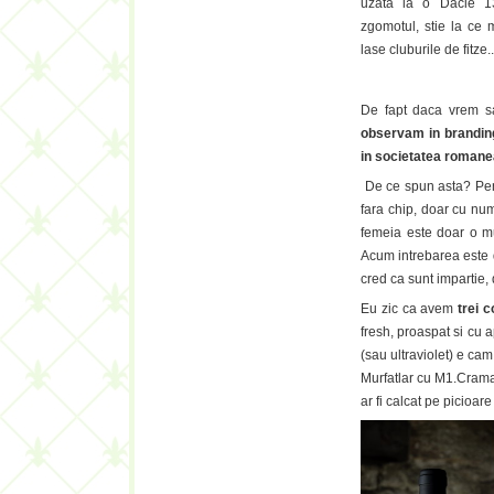
uzata la o Dacie 1
zgomotul, stie la ce 
lase cluburile de fitze.
De fapt daca vrem sa
observam in branding
in societatea romanea
De ce spun asta? Pent
fara chip, doar cu nu
femeia este doar o mu
Acum intrebarea este 
cred ca sunt impartie, 
Eu zic ca avem
trei 
fresh, proaspat si cu a
(sau ultraviolet) e ca
Murfatlar cu M1.Crama 
ar fi calcat pe picioa