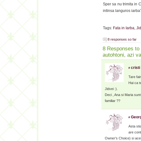
Sper sa nu trimita in 
intinsa languros iarba
Tags:
Fata in Iarba
,
Ji
8 responses so far
8 Responses to “
autohtoni, azi va
cristi
#
Tare fai
Hai ca t
Jidvei :).
Deci , Ana si Maria sunt
familiar ??
Georg
#
Asta sti
are cont
Owner’s Choice) si ace