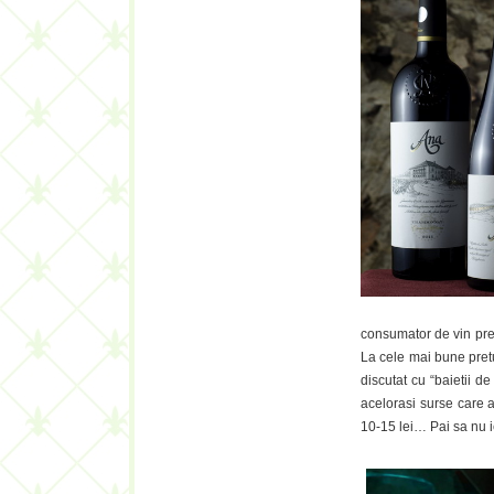
consumator de vin prem
La cele mai bune pretu
discutat cu “baietii de
acelorasi surse care a
10-15 lei… Pai sa nu i