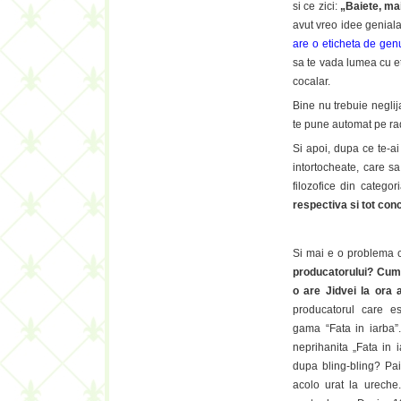
si ce zici:
„Baiete, mai
avut vreo idee genial
are o eticheta de gen
sa te vada lumea cu et
cocalar.
Bine nu trebuie neglij
te pune automat pe rad
Si apoi, dupa ce te-ai 
intortocheate, care s
filozofice din categ
respectiva si tot con
Si mai e o problema 
producatorului?
Cum 
o are Jidvei la ora 
producatorul care e
gama “Fata in iarba”
neprihanita „Fata in 
dupa bling-bling? Pa
acolo urat la ureche