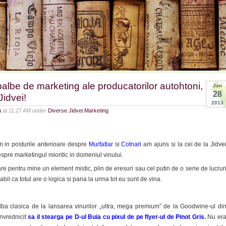
 balbe de marketing ale producatorilor autohtoni,
Jan
28
Jidvei!
2013
a
at 11:27 AM under
Diverse
,
Jidvei
,
Marketing
 in posturile anterioare despre
Murfatlar
si
Cotnari
am ajuns si la cei de la Jidve
spre marketingul mioritic in domeniul vinului.
are pentru mine un element mistic, plin de eresuri sau cel putin de o serie de lucrur
bil ca totul are o logica si pana la urma tot eu sunt de vina.
ba clasica de la lansarea vinurilor „ultra, mega premium” de la Goodwine-ul di
nvrednicit
sa il stearga pe D-ul Buia cu pixul de pe flyer-ul de Pinot Gris
.
Nu er