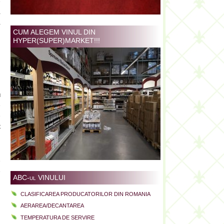
e
a
a
CUM ALEGEM VINUL DIN
HYPER(SUPER)MARKET!!!
n
n
u
e
e
t
i
e
e
ABC-ul VINULUI
l
CLASIFICAREA PRODUCATORILOR DIN ROMANIA
AERAREA/DECANTAREA
TEMPERATURA DE SERVIRE