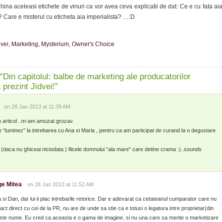
China aceleasi etichete de vinuri ca vor avea ceva explicatii de dat: Ce e cu fata ai
? Care e misterul cu eticheta aia imperialista? …:D
dvei
,
Marketing
,
Mysterium
,
Owner's Choice
Din capitolul: balbe de marketing ale producatorilor
 prezint Jidvei!”
on 28 Jan 2013 at 11:39 AM
n articol ..m-am amuzat grozav.
e “luminez” la intrebarea cu Ana si Maria , pentru ca am participat de curand la o degustare
 (daca nu ghiceai niciodata ) fiicele domnului “ala mare” care detine crama :)..sounds
e Mitea
on 28 Jan 2013 at 11:52 AM
a si Dan, dar lui ii plac intrebarile retorice. Dar e adevarat ca cetateanul cumparator care nu
act direct cu cei de la PR, nu are de unde sa stie ca e totusi o legatura intre proprietar(din
ste nume. Eu cred ca aceasta e o gama de imagine, si nu una care sa merite o marketizare