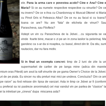
ele.
Pana la urma care e povestea acolo? Cine e Ana? Cine 
Maria?
Si ce au numele respective respective cu vinurile? De c
nu invers? De ce e Ana cu Chardonnay si Muscat Ottonel si Mari
cu Pinot Gris si Feteasca Alba? De ce nu au facut si cu Ioana
Ioana ce are? Nu are “fata” de eticheta de vinuri? Sa
Parascheva, sau Filofteia?
Astept un vin cu Parascheva de la Jidvei….cu siguranta se v
vinde foarte bine, macar o zi pe an in zona Iasilor la pelerinaj. M
gandesc ca s-ar da si noaptea, cu baxul, direct din tir. Da stiu, sun
rautacios, dar nu fara motiv.
Si in final un exemplu concret:
timp de 2 luni de zile la u
supermarket de cartier de pe langa mine (adica din marel
ium oras Pitesti) am avut la raft vinurile de pe gama Owner’s Choice de la Jidvei
ri de pe piata. Eu sincer nu stiu preturi mai mici pe undeva. Concluzia? Din ce a
 pe raion” au fost retrase din lipsa de vanzari. Asta in timp ce Jidvei ar fi (confor
u preferat sa isi pastreze anonimatul) cel mai vandut vin pe partea de “clasice” l
ei la intrebari pe „cineva” dupa miscarea asta?