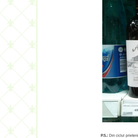
P.S.:
Din ciclul priete