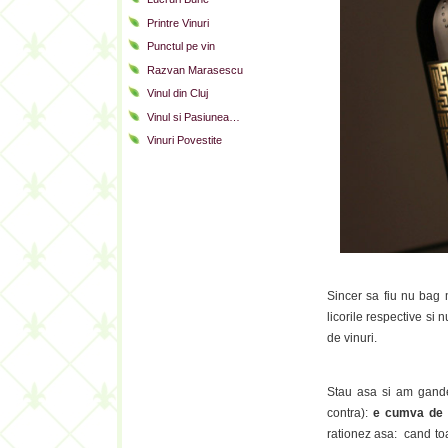
Printre Vinuri
Punctul pe vin
Razvan Marasescu
Vinul din Cluj
Vinul si Pasiunea…
Vinuri Povestite
Sincer sa fiu nu bag 
licorile respective si
de vinuri.
Stau asa si am gandes
contra):
e cumva de f
rationez asa: cand toa