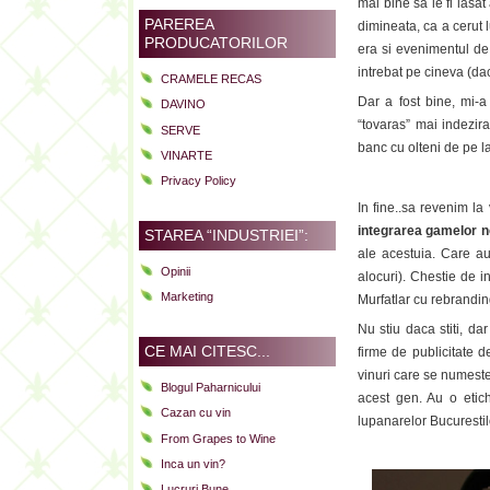
mai bine sa le fi lasa
PAREREA
dimineata, ca a cerut 
PRODUCATORILOR
era si evenimentul de 
intrebat pe cineva (da
CRAMELE RECAS
Dar a fost bine, mi-
DAVINO
“tovaras” mai indezir
SERVE
banc cu olteni de pe la
VINARTE
Privacy Policy
In fine..sa revenim la
integrarea gamelor n
STAREA “INDUSTRIEI”:
ale acestuia. Care au
Opinii
alocuri). Chestie de i
Marketing
Murfatlar cu rebranding
Nu stiu daca stiti, dar
CE MAI CITESC...
firme de publicitate 
vinuri care se numeste
Blogul Paharnicului
acest gen. Au o etich
Cazan cu vin
lupanarelor Bucurestil
From Grapes to Wine
Inca un vin?
Lucruri Bune