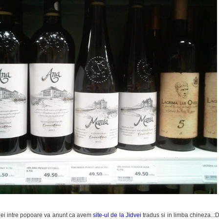
niei intre popoare va anunt ca avem
site-ul de la Jidvei
tradus si in limba chineza..: