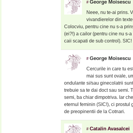
George Moisescu
#
Neee, nu te-ai prins.
vivandierelor din texte
Colocviu, pentru cine nu s-a prins
(ei?!) a cailor (pentru cine nu s
caii scapati de sub control). SIC!
George Moisescu
#
Cercurile in care tu e
mai sus sunt ovale, umed
ondulante si/sau ginecolatrii sunt
trebuie sa te dai doct sau semi. 
semi, ba chiar dimpotriva. Iar ch
eternul feminin (SIC!), ci prostu
de preopinentii de la Cotnari.
Catalin Avasalcei
#