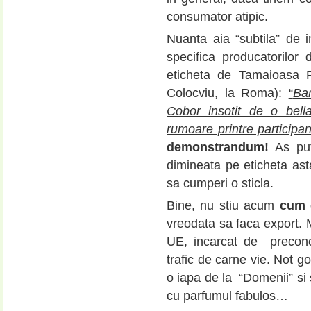
consumator atipic.
Nuanta aia “subtila” de in
specifica producatorilor
eticheta de Tamaioasa 
Colocviu, la Roma):
“
Ban
Cobor insotit de o bell
rumoare printre participa
demonstrandum!
As put
dimineata pe eticheta ast
sa cumperi o sticla.
Bine, nu stiu acum
cum 
vreodata sa faca export. M
UE, incarcat de preconc
trafic de carne vie. Not 
o iapa de la “Domenii” si
cu parfumul fabulos…