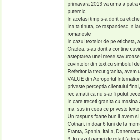
primavara 2013 va urma a patra e
puternic.
In acelasi timp s-a dorit ca etich
inalta tinuta, ce raspandesc in lar
romaneste
In cazul textelor de pe eticheta
Oradea, s-au dorit a contine cuvint
asteptarea unei mese savuroase
cuvintelor din text cu simbolul 
Referitor la trecut granita, avem
VALUE din Aeroportul Internatio
priveste perceptia clientului fin
reclamatii ca nu s-ar fi putut tre
in care treceti granita cu masina a
mai sus in ceea ce priveste text
Un raspuns foarte bun il avem si 
Cotnari, in doar 6 luni de la mom
Franta, Spania, Italia, Danemarca
3. In cazul gamei de retail (a tr