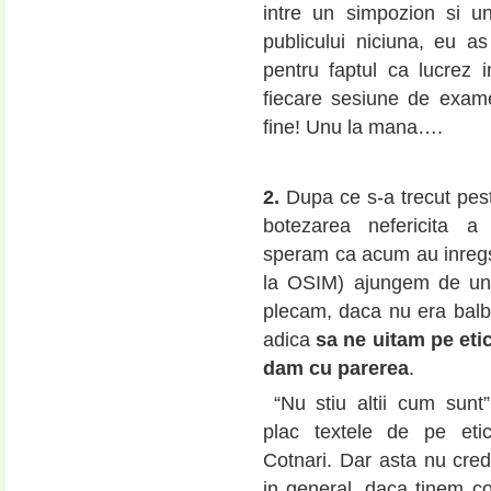
intre un simpozion si u
publicului niciuna, eu 
pentru faptul ca lucrez 
fiecare sesiune de exam
fine! Unu la mana….
2.
Dupa ce s-a trecut pes
botezarea nefericita a
speram ca acum au inregs
la OSIM) ajungem de un
plecam, daca nu era balb
adica
sa ne uitam pe eti
dam cu parerea
.
“Nu stiu altii cum sunt”
plac textele de pe eti
Cotnari. Dar asta nu cre
in general, daca tinem c