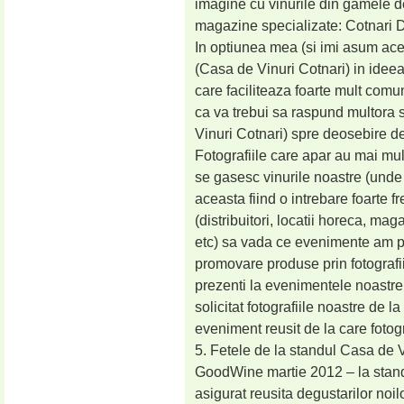
imagine cu vinurile din gamele d
magazine specializate: Cotnar
In optiunea mea (si imi asum ace
(Casa de Vinuri Cotnari) in ideea
care faciliteaza foarte mult comu
ca va trebui sa raspund multora s
Vinuri Cotnari) spre deosebire de
Fotografiile care apar au mai mul
se gasesc vinurile noastre (und
aceasta fiind o intrebare foarte fr
(distribuitori, locatii horeca, mag
etc) sa vada ce evenimente am pus
promovare produse prin fotografii
prezenti la evenimentele noastre 
solicitat fotografiile noastre d
eveniment reusit de la care fotogr
5. Fetele de la standul Casa de V
GoodWine martie 2012 – la stand
asigurat reusita degustarilor noil