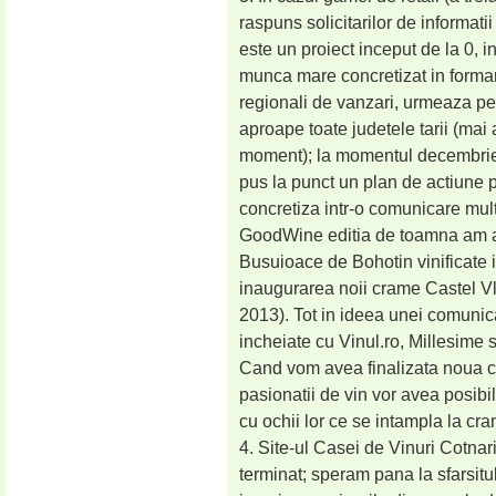
raspuns solicitarilor de informat
este un proiect inceput de la 0, 
munca mare concretizat in formar
regionali de vanzari, urmeaza perf
aproape toate judetele tarii (mai 
moment); la momentul decembrie 2
pus la punct un plan de actiune p
concretiza intr-o comunicare mult
GoodWine editia de toamna am an
Busuioace de Bohotin vinificate
inaugurarea noii crame Castel V
2013). Tot in ideea unei comunic
incheiate cu Vinul.ro, Millesime si
Cand vom avea finalizata noua cra
pasionatii de vin vor avea posibi
cu ochii lor ce se intampla la crama
4. Site-ul Casei de Vinuri Cotnari
terminat; speram pana la sfarsitu