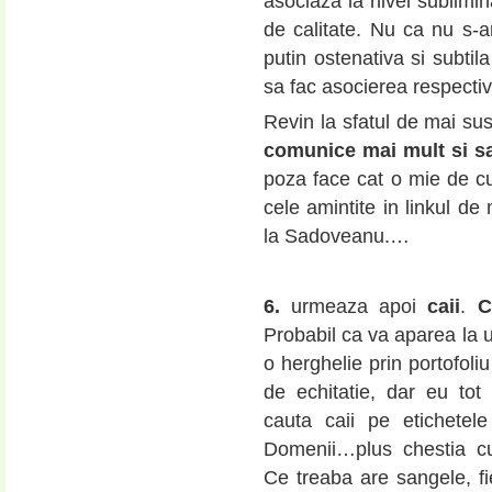
asociaza la nivel sublimin
de calitate. Nu ca nu s-
putin ostenativa si subtil
sa fac asocierea respectiva
Revin la sfatul de mai sus
comunice mai mult si s
poza face cat o mie de cu
cele amintite in linkul d
la Sadoveanu.…
6.
urmeaza apoi
caii
.
C
Probabil ca va aparea la
o herghelie prin portofoli
de echitatie, dar eu tot
cauta caii pe etichete
Domenii…plus chestia c
Ce treaba are sangele, fie