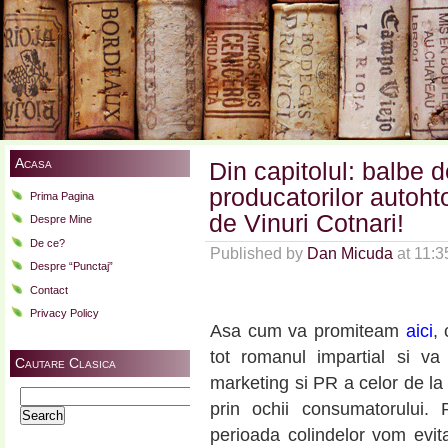
Acasa
Din capitolul: balbe 
producatorilor autoht
Prima Pagina
de Vinuri Cotnari!
Despre Mine
De ce?
Published by
Dan Micuda
at 11:
Despre “Punctaj”
Contact
Privacy Policy
Asa cum va promiteam
aici
,
tot romanul impartial si v
Cautare Clasica
marketing si PR a celor de la
Search
prin ochii consumatorului. 
for:
perioada colindelor vom evit