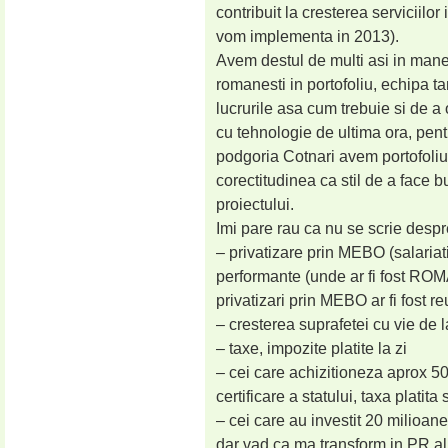
contribuit la cresterea serviciilor i
vom implementa in 2013).
Avem destul de multi asi in mane
romanesti in portofoliu, echipa t
lucrurile asa cum trebuie si de a 
cu tehnologie de ultima ora, pen
podgoria Cotnari avem portofoliu c
corectitudinea ca stil de a face bu
proiectului.
Imi pare rau ca nu se scrie despr
– privatizare prin MEBO (salariati
performante (unde ar fi fost RO
privatizari prin MEBO ar fi fost re
– cresterea suprafetei cu vie de
– taxe, impozite platite la zi
– cei care achizitioneza aprox 5
certificare a statului, taxa platita 
– cei care au investit 20 milioane 
dar vad ca ma transform in PR a