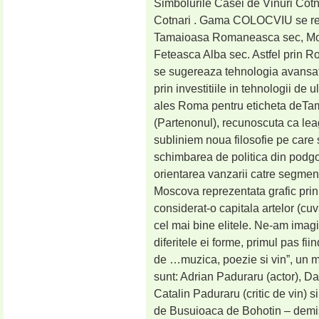
Simbolurile Casei de Vinuri Cotnar
Cotnari . Gama COLOCVIU se rem
Tamaioasa Romaneasca sec, Mos
Feteasca Alba sec. Astfel prin 
se sugereaza tehnologia avansata
prin investitiile in tehnologii d
ales Roma pentru eticheta deT
(Partenonul), recunoscuta ca leagan
subliniem noua filosofie pe care
schimbarea de politica din podgor
orientarea vanzarii catre segm
Moscova reprezentata grafic prin
considerat-o capitala artelor (cuv
cel mai bine elitele. Ne-am ima
diferitele ei forme, primul pas f
de …muzica, poezie si vin”, un mi
sunt: Adrian Paduraru (actor), Dan
Catalin Paduraru (critic de vin) 
de Busuioaca de Bohotin – demi