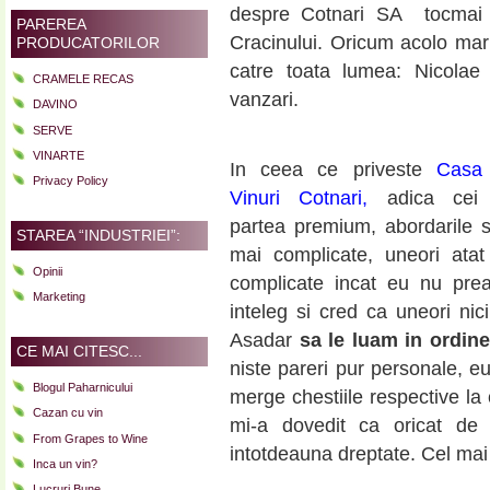
despre Cotnari SA tocmai
PAREREA
Cracinului. Oricum acolo mark
PRODUCATORILOR
catre toata lumea: Nicola
CRAMELE RECAS
vanzari.
DAVINO
SERVE
VINARTE
In ceea ce priveste
Casa
Privacy Policy
Vinuri Cotnari
,
adica cei
partea premium, abordarile 
STAREA “INDUSTRIEI”:
mai complicate, uneori atat
Opinii
complicate incat eu nu prea
Marketing
inteleg si cred ca uneori nici
Asadar
sa le luam in ordin
CE MAI CITESC...
niste pareri pur personale, 
Blogul Paharnicului
merge chestiile respective la
Cazan cu vin
mi-a dovedit ca oricat de
From Grapes to Wine
intotdeauna dreptate. Cel mai
Inca un vin?
Lucruri Bune