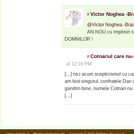
Victor Noghea -Br
#
@Victor Noghea -Brai
AN NOU cu impliniri s
DOMNILOR !
Cotnariul care nu-i
#
at 12:16 PM
[…] nici acum scepticismul cu car
am fost singurul, confratele Dan s
gandim bine, numele Cotnari nu i
[…]
www.provin.ro – Pentru si despre vin…
Copyright © 2026 All Rights Reserved.