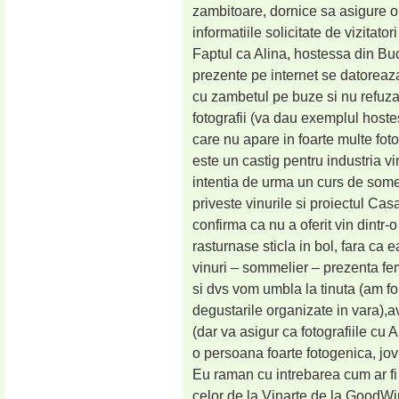
zambitoare, dornice sa asigure o 
informatiile solicitate de vizitatori
Faptul ca Alina, hostessa din Buc
prezente pe internet se datoreaza
cu zambetul pe buze si nu refuza
fotografii (va dau exemplul hoste
care nu apare in foarte multe foto
este un castig pentru industria vi
intentia de urma un curs de somel
priveste vinurile si proiectul Ca
confirma ca nu a oferit vin dintr-
rasturnase sticla in bol, fara ca 
vinuri – sommelier – prezenta fe
si dvs vom umbla la tinuta (am folo
degustarile organizate in vara),a
(dar va asigur ca fotografiile cu Al
o persoana foarte fotogenica, jov
Eu raman cu intrebarea cum ar fi
celor de la Vinarte de la GoodWi