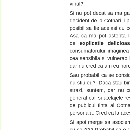
vinul?
Si nu pot decat sa ma ga
decident de la Cotnari ii p
posibil sa fie acelasi cu 
Asa ca ma pot astepta l
de
explicatie delicioa
consumatorului imaginea f
cea sensibila si vulnerabi
dar nu cred ca am eu noro
Sau probabil ca se consid
nu stiu eu? Daca stau bi
strazi, suntem, dar nu c
general caii si atelajele re
de publicul tinta al Cot
personala. Cred ca la aces
Si apoi merge sa asociem 
cu caii??? Probabil ca e s