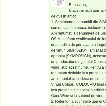
Buna ziua,
Daca imi este permis v
de dvs in articol:
1. Schimbarea denumirii din SI
comunicate de presa, inclusiv i
Am renuntat la denumirea de SIM
OSIM conform certificatului de i
dupa editia de primavara a targ
de vinuri SIMPOZION, am aflat de
apropiat (SYMPOSION), aceasta d
un producator din judetul Const
vinuri sub acest nume. Pentru a 
renuntam definitiv la a prezenta
am renuntat si la ideea de comer
Vinuri Cotnari, COLOCVIU fiind 
fost prezentate cu ocazia editiei
GoodWine si la salonul de vinur
2. Referitor la etichetele game