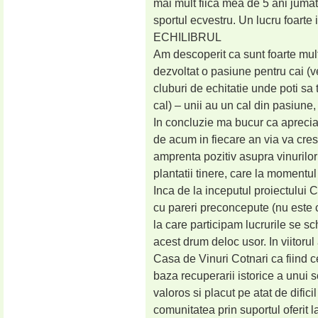
mai mult fiica mea de 5 ani juma
sportul ecvestru. Un lucru foarte 
ECHILIBRUL
Am descoperit ca sunt foarte mult
dezvoltat o pasiune pentru cai (v
cluburi de echitatie unde poti sa t
cal) – unii au un cal din pasiune,
In concluzie ma bucur ca apreciati
de acum in fiecare an via va crest
amprenta pozitiv asupra vinurilor n
plantatii tinere, care la momentul
Inca de la inceputul proiectului 
cu pareri preconcepute (nu este 
la care participam lucrurile se 
acest drum deloc usor. In viitor
Casa de Vinuri Cotnari ca fiind ce
baza recuperarii istorice a unui
valoros si placut pe atat de dificil
comunitatea prin suportul oferit l