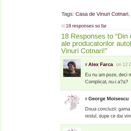
Tags:
Casa de Vinuri Cotnari
18 responses so far
18 Responses to “Din c
ale producatorilor auto
Vinuri Cotnari!”
Alex Farca
on 12 
#
Eu nu am poze, deci nu
Complicat, nu-i a?a?
George Moisescu
#
Doua concluzii: gama 
restul, dupe ce dai vinul