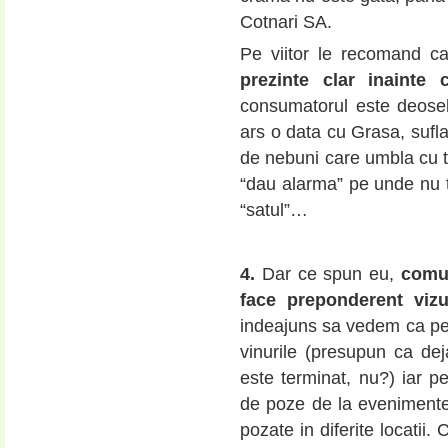
Cotnari SA.
Pe viitor le recomand c
prezinte clar inainte
consumatorul este deoseb
ars o data cu Grasa, sufla 
de nebuni care umbla cu t
“dau alarma” pe unde nu te 
“satul”…
4.
Dar ce spun eu,
comun
face preponderent viz
indeajuns sa vedem ca p
vinurile (presupun ca dej
este terminat, nu?) iar 
de poze de la evenimente 
pozate in diferite locatii