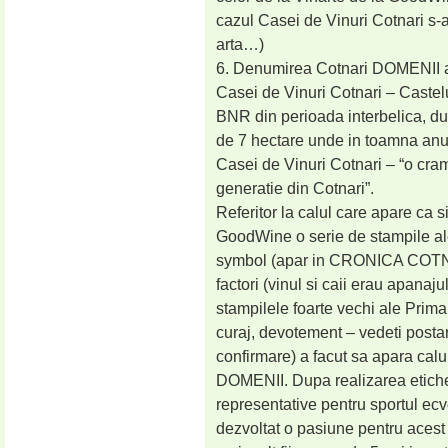
cazul Casei de Vinuri Cotnari s-ar
arta…)
6. Denumirea Cotnari DOMENII a 
Casei de Vinuri Cotnari – Castel
BNR din perioada interbelica, du
de 7 hectare unde in toamna anul
Casei de Vinuri Cotnari – “o cram
generatie din Cotnari”.
Referitor la calul care apare ca si
GoodWine o serie de stampile ale
symbol (apar in CRONICA COTNA
factori (vinul si caii erau apanaj
stampilele foarte vechi ale Primar
curaj, devotement – vedeti posta
confirmare) a facut sa apara cal
DOMENII. Dupa realizarea etichet
representative pentru sportul ec
dezvoltat o pasiune pentru acest s