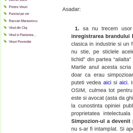
Printre Vinuri
Asadar:
Punctul pe vin
Razvan Marasescu
1.
sa nu trecem uso
Vinul din Cluj
Vinul si Pasiunea…
inregistrarea brandului
Vinuri Povestite
clasica in industrie si u
nu stie, pe sticlele acel
lichid” din partea “ailalt
Martie anul acesta scria
doar ca erau simpozioan
puteti vedea
aici
si
aici
. 
OSIM, culmea tot pentru 
este si avocat (asta da gh
la cunostinta opiniei publ
proprietatea intelectual
Simpozion-ul a devenit
nu s-ar fi intamplat. Si a