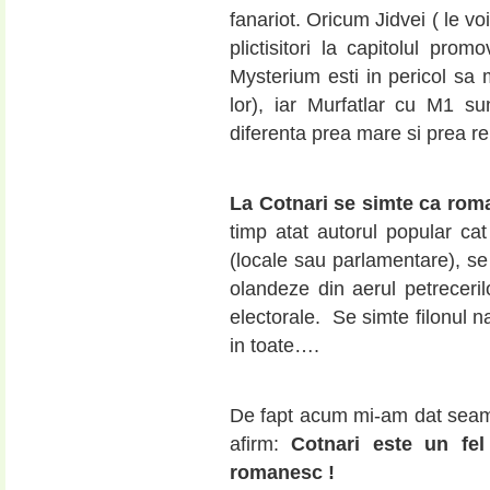
fanariot. Oricum Jidvei ( le vo
plictisitori la capitolul prom
Mysterium esti in pericol sa m
lor), iar Murfatlar cu M1 s
diferenta prea mare si prea r
La Cotnari se simte ca roma
timp atat autorul popular cat
(locale sau parlamentare), se
olandeze din aerul petreceril
electorale. Se simte filonul na
in toate….
De fapt acum mi-am dat seama
afirm:
Cotnari este un fe
romanesc !