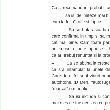
Ca si recomandari, probabil a
– sa isi delimiteze mai bine 
cam la fel. Grafic si faptic.
– Sa se hotarasca la doua-t
care confirma in timp si sa m
cat mai bine. Cam toate par
adica usor diluate, apoase si l
ca ar trebui renuntat si la prod
– Sa se abtina la cresteri 
ca s-a intamplat la unele di
Care de altfel sunt vinuri bun
autohtone..:D Deh, “autosuge
“marcat” o medalie…
– Sa isi extinda si control
mai ales ce fac acestea cu pretu