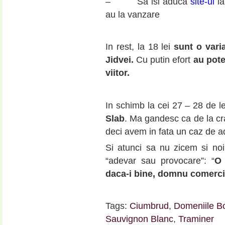
– Sa isi aduca
site-ul
la
au la vanzare
In rest, la 18 lei
sunt o vari
Jidvei.
Cu putin efort
au poten
viitor.
In schimb la cei 27 – 28 de le
Slab
. Ma gandesc ca de la cra
deci avem in fata un caz de 
Si atunci sa nu zicem si noi 
“adevar sau provocare”: “
O 
daca-i bine, domnu comerc
Tags:
Ciumbrud
,
Domeniile B
Sauvignon Blanc
,
Traminer