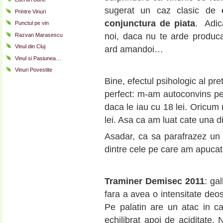
sugerat un caz clasic de
Printre Vinuri
conjunctura de piata
. Adi
Punctul pe vin
noi, daca nu te arde produca
Razvan Marasescu
Vinul din Cluj
ard amandoi…
Vinul si Pasiunea…
Vinuri Povestite
Bine, efectul psihologic al pr
perfect: m-am autoconvins pe
daca le iau cu 18 lei. Oricum
lei. Asa ca am luat cate una di
Asadar, ca sa parafrazez un 
dintre cele pe care am apucat
Traminer Demisec 2011
: gal
fara a avea o intensitate deos
Pe palatin are un atac in car
echilibrat apoi de aciditate. 