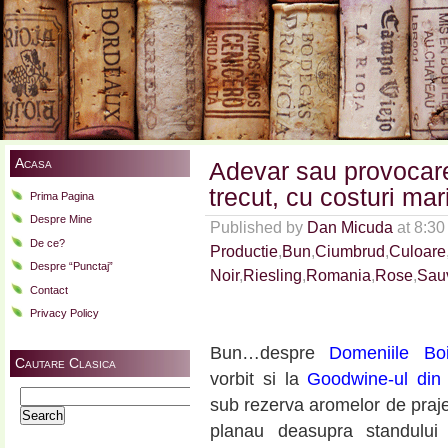
Acasa
Adevar sau provocare
trecut, cu costuri mar
Prima Pagina
Despre Mine
Published by
Dan Micuda
at 8:3
De ce?
Productie
,
Bun
,
Ciumbrud
,
Culoare
Despre “Punctaj”
Noir
,
Riesling
,
Romania
,
Rose
,
Sau
Contact
Privacy Policy
Bun…despre
Domeniile Bo
Cautare Clasica
vorbit si la
Goodwine-ul din
Search
sub rezerva aromelor de praj
for:
planau deasupra standului n