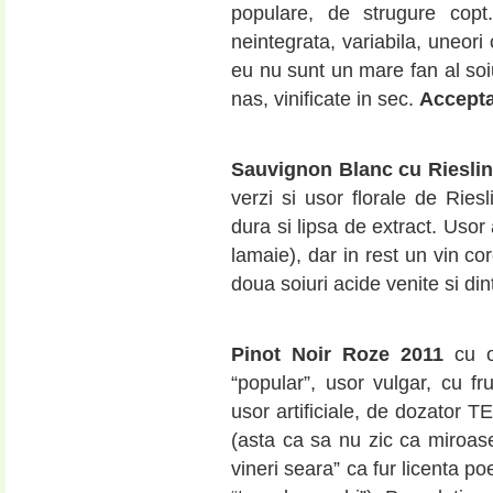
populare, de strugure copt
neintegrata, variabila, uneori
eu nu sunt un mare fan al soiu
nas, vinificate in sec.
Accepta
Sauvignon Blanc cu Riesli
verzi si usor florale de Ries
dura si lipsa de extract. Usor
lamaie), dar in rest un vin c
doua soiuri acide venite si di
Pinot Noir Roze 2011
cu 
“popular”, usor vulgar, cu fr
usor artificiale, de dozator 
(asta ca sa nu zic ca miroase
vineri seara” ca fur licenta p