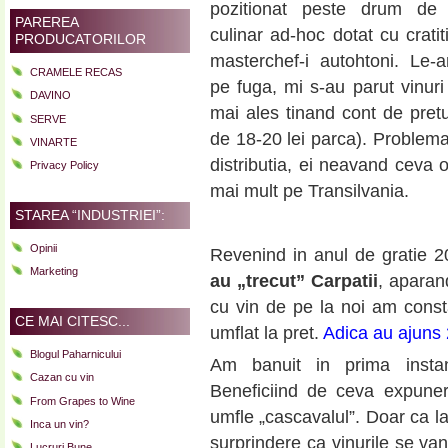
pozitionat peste drum de a
PAREREA
culinar ad-hoc dotat cu cratiti,
PRODUCATORILOR
masterchef-i autohtoni. Le-
CRAMELE RECAS
pe fuga, mi s-au parut vinuri
DAVINO
mai ales tinand cont de pretur
SERVE
de 18-20 lei parca). Problem
VINARTE
distributia, ei neavand ceva
Privacy Policy
mai mult pe Transilvania.
STAREA “INDUSTRIEI”:
Opinii
Revenind in anul de gratie 2
Marketing
au „trecut” Carpatii
, aparan
cu vin de pe la noi am cons
CE MAI CITESC...
umflat la pret.
Adica au ajuns 
Blogul Paharnicului
Am banuit in prima instan
Cazan cu vin
Beneficiind de ceva expune
From Grapes to Wine
umfle „cascavalul”. Doar ca la
Inca un vin?
surprindere ca vinurile se van
Lucruri Bune