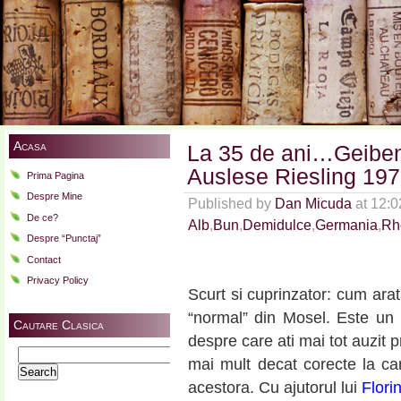
Acasa
La 35 de ani…Geiben
Auslese Riesling 19
Prima Pagina
Despre Mine
Published by
Dan Micuda
at 12:
De ce?
Alb
,
Bun
,
Demidulce
,
Germania
,
Rhe
Despre “Punctaj”
Contact
Privacy Policy
Scurt si cuprinzator: cum ara
“normal” din Mosel. Este un
Cautare Clasica
despre care ati mai tot auzit pr
Search
mai mult decat corecte la car
for:
acestora. Cu ajutorul lui
Flori