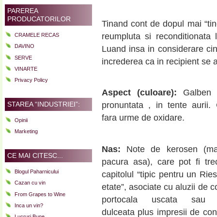
PAREREA
PRODUCATORILOR
Tinand cont de dopul mai “tine
reumpluta si reconditionata
CRAMELE RECAS
DAVINO
Luand insa in considerare ci
SERVE
increderea ca in recipient se a
VINARTE
Privacy Policy
Aspect (culoare):
Galben 
STAREA “INDUSTRIEI”:
pronuntata , in tente aurii. 
fara urme de oxidare.
Opinii
Marketing
Nas:
Note de kerosen (ma
CE MAI CITESC...
pacura asa), care pot fi tre
Blogul Paharnicului
capitolul “tipic pentru un Rie
Cazan cu vin
etate”, asociate cu aluzii de 
From Grapes to Wine
portocala uscata sau f
Inca un vin?
dulceata plus impresii de co
Lucruri Bune