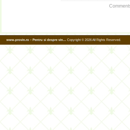
La
Comments a
35
de
ani…
Geiben
Thornicher
Ritsch
www.provin.ro – Pentru si despre vin…
Copyright © 2026 All Rights Reserved.
Auslese
Riesling
1979