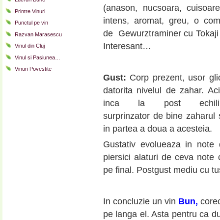
(anason, nucsoara, cuisoar
Printre Vinuri
intens, aromat, greu, o com
Punctul pe vin
de Gewurztraminer cu Tokaji 
Razvan Marasescu
Interesant…
Vinul din Cluj
Vinul si Pasiunea…
Vinuri Povestite
Gust:
Corp prezent, usor gli
datorita nivelul de zahar. Aci
inca la post echilib
surprinzator de bine zaharul 
in partea a doua a acesteia.
Gustativ evolueaza in note d
piersici alaturi de ceva note
pe final. Postgust mediu cu t
In concluzie un vin
Bun,
corec
pe langa el. Asta pentru ca 