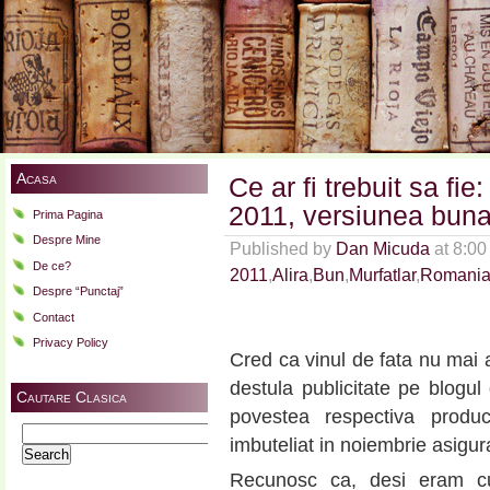
Acasa
Ce ar fi trebuit sa fi
2011, versiunea bu
Prima Pagina
Despre Mine
Published by
Dan Micuda
at 8:00
De ce?
2011
,
Alira
,
Bun
,
Murfatlar
,
Romani
Despre “Punctaj”
Contact
Privacy Policy
Cred ca vinul de fata nu mai 
destula publicitate pe blogul 
Cautare Clasica
povestea respectiva produc
Search
imbuteliat in noiembrie asigura
for:
Recunosc ca, desi eram cur