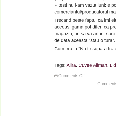
Pitesti nu l-am vazut luni; e pos
comerciantul/producatorul ma
Trecand peste faptul ca imi e
aceeasi gama pot diferi ca pre
magazin, tin sa va anunt spre
de data aceasta “stau o tura”.
Cum era la “Nu te supara fra
Tags:
Alira
,
Cuvee Aliman
,
Lid
on
Comments Off
Ce
Comments a
ar
fi
trebuit
sa
fie:
Cuvee
Aliman