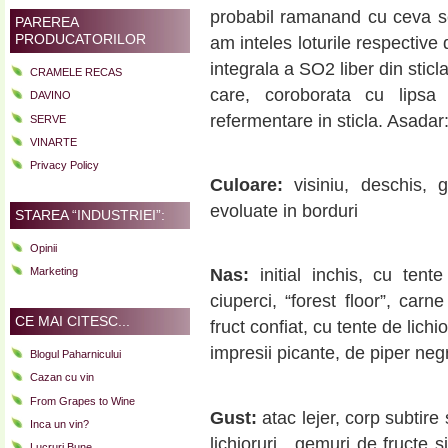
probabil ramanand cu ceva s
PAREREA
PRODUCATORILOR
am inteles loturile respectiv
integrala a SO2 liber din sticla
CRAMELE RECAS
care, coroborata cu lipsa
DAVINO
refermentare in sticla. Asadar
SERVE
VINARTE
Privacy Policy
Culoare:
visiniu, deschis, g
evoluate in borduri
STAREA “INDUSTRIEI”:
Opinii
Marketing
Nas:
initial inchis, cu ten
ciuperci, “forest floor”, carn
CE MAI CITESC...
fruct confiat, cu tente de lic
impresii picante, de piper neg
Blogul Paharnicului
Cazan cu vin
From Grapes to Wine
Gust:
atac lejer, corp subtire
Inca un vin?
lichioruri, gemuri de fructe s
Lucruri Bune