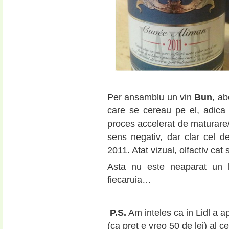
Per ansamblu un vin
Bun
, ab
care se cereau pe el, adica
proces accelerat de maturare/o
sens negativ, dar clar cel d
2011. Atat vizual, olfactiv cat s
Asta nu este neaparat un l
fiecaruia…
P.S.
Am inteles ca in Lidl a a
(ca pret e vreo 50 de lei) al 