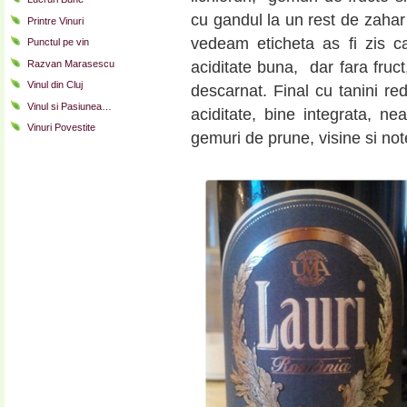
cu gandul la un rest de zahar
Printre Vinuri
vedeam eticheta as fi zis ca
Punctul pe vin
aciditate buna, dar fara fruct
Razvan Marasescu
Vinul din Cluj
descarnat. Final cu tanini red
Vinul si Pasiunea…
aciditate, bine integrata, n
Vinuri Povestite
gemuri de prune, visine si not