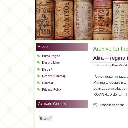
Acasa
Archive for the
Prima Pagina
Alira – regina
Despre Mine
Published by
Dan Micud
De ce?
Despre “Punctaj”
Vineri dupa-amiaza am 
Mai multe despre istori
Contact
putin zbuciumata, porn
Privacy Policy
ROVINHUD de la […]
Cautare Clasica
6 responses so far
Search
for: