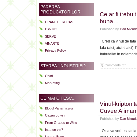
PAREREA
PRODUCATORILOR
Ce ar fi trebu
buna…
CRAMELE RECAS
Published by
Dan Micud
DAVINO
SERVE
Cred ca vinul de fata 
VINARTE
fata (aici, aici si aic
Privacy Policy
imbuteliat in noiembri
on
Comments Off
STAREA “INDUSTRIEI”:
Ce
Opinii
ar
fi
Marketing
trebuit
sa
CE MAI CITESC...
fie:
Vinul-kriptonit
Cuvee
Blogul Paharnicului
Cuvee Aliman
Aliman
Cazan cu vin
Lauri
Published by
Dan Micud
From Grapes to Wine
2011,
versiu
Inca un vin?
O sa va vorbesc astazi
buna…
Lucruri Bune