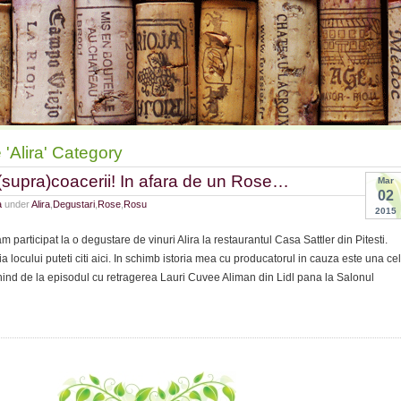
 'Alira' Category
 (supra)coacerii! In afara de un Rose…
Mar
02
a
under
Alira
,
Degustari
,
Rose
,
Rosu
2015
participat la o degustare de vinuri Alira la restaurantul Casa Sattler din Pitesti.
a locului puteti citi aici. In schimb istoria mea cu producatorul in cauza este una cel
ind de la episodul cu retragerea Lauri Cuvee Aliman din Lidl pana la Salonul