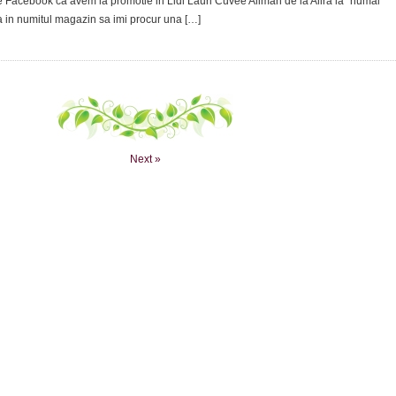
 Facebook ca avem la promotie in Lidl Lauri Cuvee Aliman de la Alira la “numai”
a in numitul magazin sa imi procur una […]
Next »