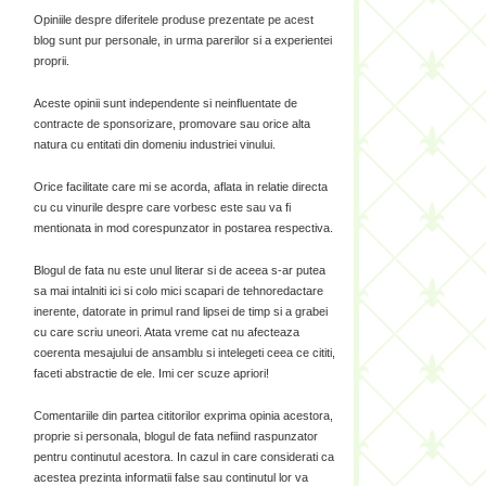
Opiniile despre diferitele produse prezentate pe acest
blog sunt pur personale, in urma parerilor si a experientei
proprii.
Aceste opinii sunt independente si neinfluentate de
contracte de sponsorizare, promovare sau orice alta
natura cu entitati din domeniu industriei vinului.
Orice facilitate care mi se acorda, aflata in relatie directa
cu cu vinurile despre care vorbesc este sau va fi
mentionata in mod corespunzator in postarea respectiva.
Blogul de fata nu este unul literar si de aceea s-ar putea
sa mai intalniti ici si colo mici scapari de tehnoredactare
inerente, datorate in primul rand lipsei de timp si a grabei
cu care scriu uneori. Atata vreme cat nu afecteaza
coerenta mesajului de ansamblu si intelegeti ceea ce cititi,
faceti abstractie de ele. Imi cer scuze apriori!
Comentariile din partea cititorilor exprima opinia acestora,
proprie si personala, blogul de fata nefiind raspunzator
pentru continutul acestora. In cazul in care considerati ca
acestea prezinta informatii false sau continutul lor va