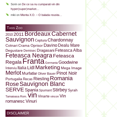
Sorin
on
De ce sa nu cumparati vin din
hyper(super)market…
miki
on
Miorita X.O. – O balada reusita…
Tags Zoo
Bordeaux
Cabernet
2011
2010
Sauvignon
Chardonnay
Ceptura
Davino
Dealu Mare
Cotnari
Crama Oprisor
Dragasani
Feteasca Alba
Degustare
Demisec
Feteasca Neagra
Feteasca
Franta
Regala
Goodwine
Germania
Marketing
Lidl
Italia
Mega Image
Interviu
Merlot
Pinot Noir
Murfatlar
Oliver Bauer
Romania
Riesling
Portugalia
Recas
Sauvignon Blanc
Rose
SERVE
Stirbey
Spania
Syrah
Spumant
vin
Vin
Vinarte
Tamaioasa Rom.
vincon
Vinuri
romanesc
DISCLAIMER