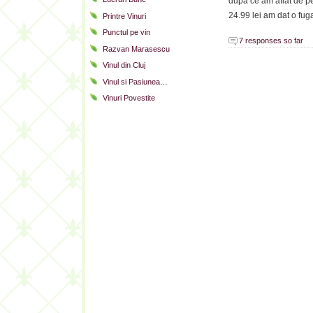
dupa ce am aflat de pe
24.99 lei am dat o fug
Printre Vinuri
Punctul pe vin
7 responses so far
Razvan Marasescu
Vinul din Cluj
Vinul si Pasiunea…
Vinuri Povestite