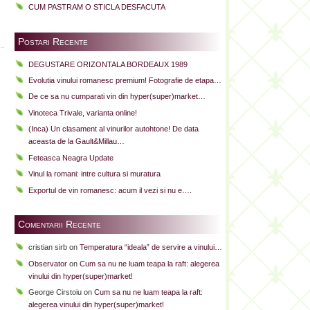
CUM PASTRAM O STICLA DESFACUTA
Postari Recente
DEGUSTARE ORIZONTALA BORDEAUX 1989
Evolutia vinului romanesc premium! Fotografie de etapa…
De ce sa nu cumparati vin din hyper(super)market…
Vinoteca Trivale, varianta online!
(Inca) Un clasament al vinurilor autohtone! De data
aceasta de la Gault&Millau…
Feteasca Neagra Update
Vinul la romani: intre cultura si muratura
Exportul de vin romanesc: acum il vezi si nu e….
Comentarii Recente
cristian sirb
on
Temperatura “ideala” de servire a vinului…
Observator
on
Cum sa nu ne luam teapa la raft: alegerea
vinului din hyper(super)market!
George Cirstoiu
on
Cum sa nu ne luam teapa la raft:
alegerea vinului din hyper(super)market!