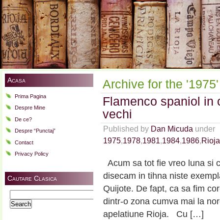
Acasa
Archive for the '1975
Prima Pagina
Flamenco spaniol in 
Despre Mine
vechi
De ce?
Published by
Dan Micuda
under
Despre “Punctaj”
1975
,
1978
,
1981
,
1984
,
1986
,
Rioja
Contact
Privacy Policy
Acum sa tot fie vreo luna si 
disecam in tihna niste exempl
Cautare Clasica
Quijote. De fapt, ca sa fim c
Search
dintr-o zona cumva mai la no
for:
apelatiune Rioja. Cu […]