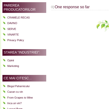
PAREREA
One response so far
PRODUCATORILOR
CRAMELE RECAS
DAVINO
SERVE
VINARTE
Privacy Policy
STAREA “INDUSTRIEI”:
Opinii
Marketing
CE MAI CITESC...
Blogul Paharnicului
Cazan cu vin
From Grapes to Wine
Inca un vin?
Lucruri Bune