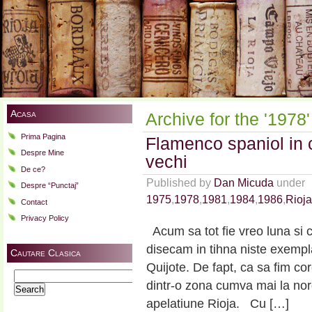
Acasa
Archive for the '1978
Prima Pagina
Flamenco spaniol in 
Despre Mine
vechi
De ce?
Published by
Dan Micuda
under
Despre “Punctaj”
1975
,
1978
,
1981
,
1984
,
1986
,
Rioja
Contact
Privacy Policy
Acum sa tot fie vreo luna si 
disecam in tihna niste exempl
Cautare Clasica
Quijote. De fapt, ca sa fim c
Search
dintr-o zona cumva mai la no
for:
apelatiune Rioja. Cu […]