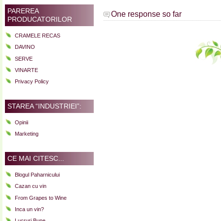
PAREREA
One response so far
PRODUCATORILOR
CRAMELE RECAS
DAVINO
SERVE
VINARTE
Privacy Policy
STAREA “INDUSTRIEI”:
Opinii
Marketing
CE MAI CITESC...
Blogul Paharnicului
Cazan cu vin
From Grapes to Wine
Inca un vin?
Lucruri Bune