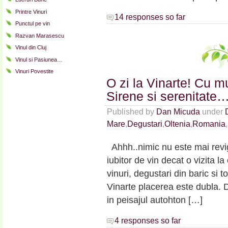
Printre Vinuri
14 responses so far
Punctul pe vin
Razvan Marasescu
Vinul din Cluj
Vinul si Pasiunea…
Vinuri Povestite
O zi la Vinarte! Cu m
Sirene si serenitate
Published by
Dan Micuda
under
Mare
,
Degustari
,
Oltenia
,
Romania
,
Ahhh..nimic nu este mai revig
iubitor de vin decat o vizita 
vinuri, degustari din baric si
Vinarte placerea este dubla.
in peisajul autohton […]
4 responses so far