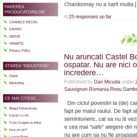
Chardonnay nu a sarit multa 
PAREREA
PRODUCATORILOR
25 responses so far
CRAMELE RECAS
DAVINO
SERVE
VINARTE
Privacy Policy
Nu aruncati Castel B
ospatar. Nu are nici 
STAREA “INDUSTRIEI”:
incredere…
Opinii
Published by
Dan Micuda
under
Marketing
Sauvignon
,
Romania
,
Rosu
,
Sambu
CE MAI CITESC...
Din ciclul povestiri la (de) 
Blogul Paharnicului
fapt pe malul raului. De fapt 
Cazan cu vin
semintuneric, cat sa nu iti v
From Grapes to Wine
e cea mai “safe” alegere din
Inca un vin?
nu are cum sa nu fie proaspat
Lucruri Bune