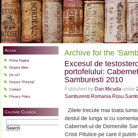
Acasa
Archive for the 'Samb
Prima Pagina
Excesul de testoste
Despre Mine
portofelului: Cabern
De ce?
Samburesti 2010
Despre “Punctaj”
Published by
Dan Micuda
under
Contact
Samburesti
,
Romania
,
Rosu
,
Sambu
Privacy Policy
Zilele trecute mai toata lume
Cautare Clasica
destul de lunga si cu comenta
Search
Cabernet-ul de Domeniile Sambu
for:
Cristi Pitulice pe care il putet