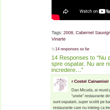
Tags:
2008
,
Cabernet Sauvig
Vinarte
14 responses so far
14 Responses to “Nu a
spre ospatar. Nu are n
incredere…”
Costel Cainamisir
#
Dan Micuda, ai reusit 
“unele” restaurante di
sunt ospatarii, super scoliti pe b
restaurante care nu inteleg ca tr