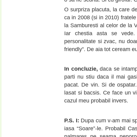
O surpriza placuta, la care de
ca in 2008 (si in 2010) fratel
la Samburesti al celor de la V
Iar chestia asta se vede
personalitate si zvac, nu doar
friendly”. De aia tot ceream e
In concluzie,
daca se intampla
parti nu stiu daca il mai gasi
pacat. De vin. Si de ospatar.
lasat si bacsis. Ce face un
cazul meu probabil invers.
P.S.
I:
Dupa cum v-am mai spus
iasa “Soare”-le. Probabil Ca
palmares pe seama nenoroci