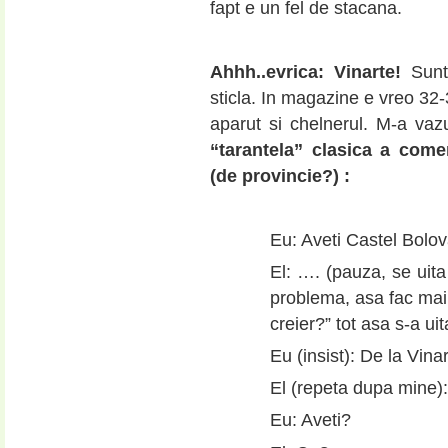
fapt e un fel de stacana.
Ahhh..evrica: Vinarte!
Sunt 
sticla. In magazine e vreo 32-
aparut si chelnerul. M-a vaz
“tarantela” clasica a come
(de provincie?) :
Eu: Aveti Castel Bolo
El: …. (pauza, se uita
problema, asa fac mai 
creier?” tot asa s-a ui
Eu (insist): De la Vina
El (repeta dupa mine
Eu: Aveti?