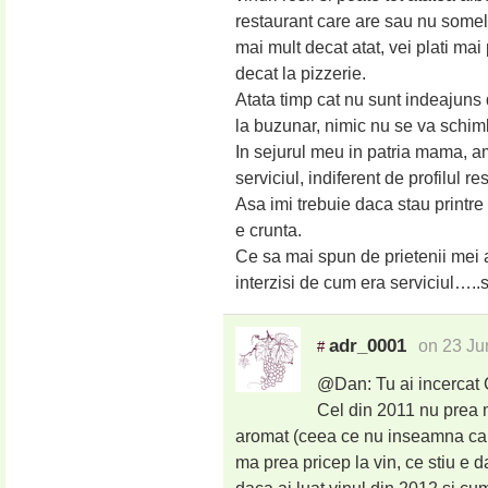
restaurant care are sau nu somelie
mai mult decat atat, vei plati ma
decat la pizzerie.
Atata timp cat nu sunt indeajuns 
la buzunar, nimic nu se va schim
In sejurul meu in patria mama, am
serviciul, indiferent de profilul re
Asa imi trebuie daca stau printre 
e crunta.
Ce sa mai spun de prietenii mei
interzisi de cum era serviciul…
adr_0001
on 23 Ju
#
@Dan: Tu ai incercat 
Cel din 2011 nu prea 
aromat (ceea ce nu inseamna ca 
ma prea pricep la vin, ce stiu e 