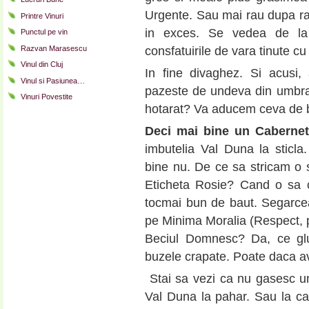
Urgente. Sau mai rau dupa ra
Printre Vinuri
in exces. Se vedea de la 
Punctul pe vin
consfatuirile de vara tinute c
Razvan Marasescu
Vinul din Cluj
In fine divaghez. Si acusi
Vinul si Pasiunea…
pazeste de undeva din umbra s
Vinuri Povestite
hotarat? Va aducem ceva de 
Deci mai bine un Cabernet
imbutelia Val Duna la sticl
bine nu. De ce sa stricam o 
Eticheta Rosie? Cand o sa ca
tocmai bun de baut. Segarce
pe Minima Moralia (Respect, pa
Beciul Domnesc? Da, ce gl
buzele crapate. Poate daca
Stai sa vezi ca nu gasesc un 
Val Duna la pahar. Sau la ca