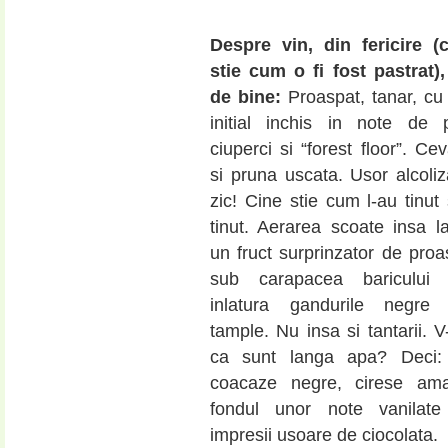
Despre vin, din fericire (
stie cum o fi fost pastrat)
de bine:
Proaspat, tanar, cu
initial inchis in note de pi
ciuperci si “forest floor”. C
si pruna uscata. Usor alcoliz
zic! Cine stie cum l-au tinut
tinut. Aerarea scoate insa l
un fruct surprinzator de pro
sub carapacea baricului 
inlatura gandurile negre
tample. Nu insa si tantarii. 
ca sunt langa apa? Deci: 
coacaze negre, cirese am
fondul unor note vanilat
impresii usoare de ciocolata.