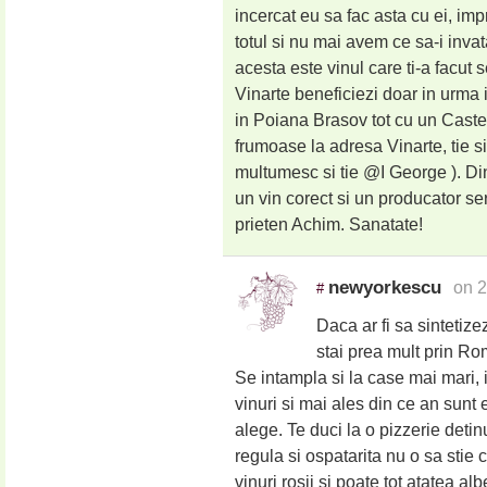
incercat eu sa fac asta cu ei, im
totul si nu mai avem ce sa-i inva
acesta este vinul care ti-a facut 
Vinarte beneficiezi doar in urma i
in Poiana Brasov tot cu un Caste
frumoase la adresa Vinarte, tie si
multumesc si tie @I George ). Din 
un vin corect si un producator s
prieten Achim. Sanatate!
newyorkescu
on 2
#
Daca ar fi sa sintetizez
stai prea mult prin Ro
Se intampla si la case mai mari,
vinuri si mai ales din ce an sunt
alege. Te duci la o pizzerie detin
regula si ospatarita nu o sa stie 
vinuri rosii si poate tot atatea a