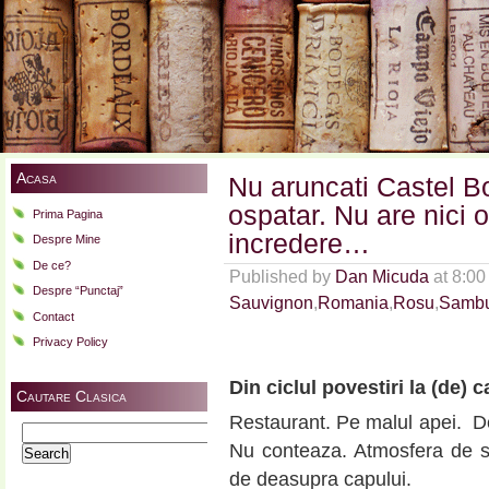
Acasa
Nu aruncati Castel B
ospatar. Nu are nici 
Prima Pagina
incredere…
Despre Mine
De ce?
Published by
Dan Micuda
at 8:0
Despre “Punctaj”
Sauvignon
,
Romania
,
Rosu
,
Sambu
Contact
Privacy Policy
Din ciclul povestiri la (de) 
Cautare Clasica
Restaurant. Pe malul apei. De 
Search
Nu conteaza. Atmosfera de se
for:
de deasupra capului.