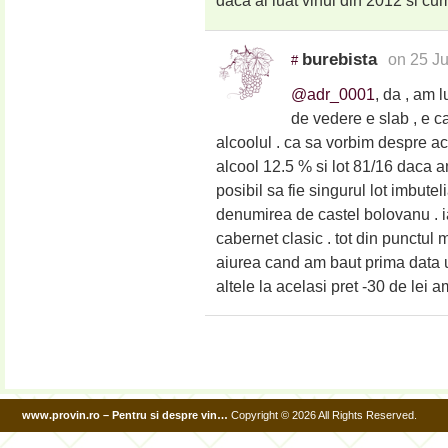
daca ai luat vinul din 2012 si cum 
burebista
on 25 J
#
@adr_0001
, da , am 
de vedere e slab , e ca
alcoolul . ca sa vorbim despre ace
alcool 12.5 % si lot 81/16 daca am
posibil sa fie singurul lot imbut
denumirea de castel bolovanu . i
cabernet clasic . tot din punctul 
aiurea cand am baut prima data u
altele la acelasi pret -30 de lei a
www.provin.ro – Pentru si despre vin…
Copyright © 2026 All Rights Reserved.