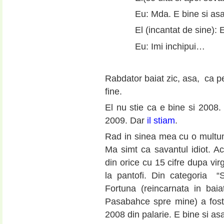
Eu: Mda. E bine si as
El (incantat de sine): E
Eu: Imi inchipui…
Rabdator baiat zic, asa, ca pe
fine.
El nu stie ca e bine si 2008.
2009. Dar
il stiam
.
Rad in sinea mea cu o multum
Ma simt ca savantul idiot. A
din orice cu 15 cifre dupa virg
la pantofi. Din categoria “St
Fortuna (reincarnata in ba
Pasabahce spre mine) a fost
2008 din palarie. E bine si as