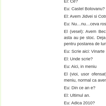
El: Ce?
Eu: Castel Bolovanu?
El: Avem Jidvei si Cotn
Eu: Nu…nu…ceva ros
El (vesel): Avem Bec
asta au pe stoc. Dej
pentru postarea de lun
Eu: Scrie aici: Vinart
El: Unde scrie?
Eu: Aici, in meniu
El (vioi, usor ofens
meniu, normal ca avem.
Eu: Din ce an e?
El: Ultimul an.
Eu: Adica 2010?