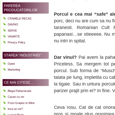
PAREREA
PRODUCATORILOR
Porcul e cea mai “safe” al
CRAMELE RECAS
porc, deci nu are cum sa nu fi
DAVINO
taranesti. Romanian Cult 
SERVE
papanasi…se stieeeee. Nu ma
VINARTE
nu intri in spital.
Privacy Policy
STAREA “INDUSTRIEI”:
Dar vinul?
Pai avem la pahar
Priceless. Sa mergem tot pe
Opinii
Marketing
porcul. Sub forma de “Musch
taiata pe lung, impletita cu cab
CE MAI CITESC...
la tigaie. Sau in untura porculu
parizer prajit prin ei? In fine
Blogul Paharnicului
Cazan cu vin
From Grapes to Wine
Ceva rosu. Cat de cat onorabi
Inca un vin?
gros si moale plus grasimea a
Lucruri Bune