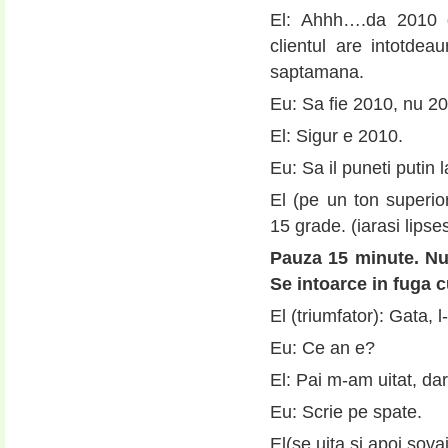
El: Ahhh….da 2010 da
clientul are intotdea
saptamana.
Eu: Sa fie 2010, nu 2
El: Sigur e 2010.
Eu: Sa il puneti putin l
El (pe un ton superior
15 grade. (iarasi lipse
Pauza 15 minute. Nu
Se intoarce in fuga c
El (triumfator): Gata, l
Eu: Ce an e?
El: Pai m-am uitat, dar
Eu: Scrie pe spate.
El(se uita si apoi sova