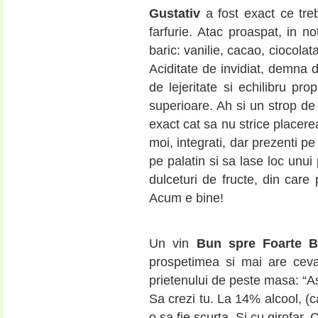
Gustativ
a fost exact ce tr
farfurie. Atac proaspat, in no
baric: vanilie, cacao, ciocola
Aciditate de invidiat, demna d
de lejeritate si echilibru pro
superioare. Ah si un strop de 
exact cat sa nu strice placerea
moi, integrati, dar prezenti pe
pe palatin si sa lase loc unui
dulceturi de fructe, din care 
Acum e bine!
Un vin
Bun spre Foarte 
prospetimea si mai are ceva
prietenului de peste masa: “Ast
Sa crezi tu. La 14% alcool, (
o sa fie scurta. Si cu girofar. 