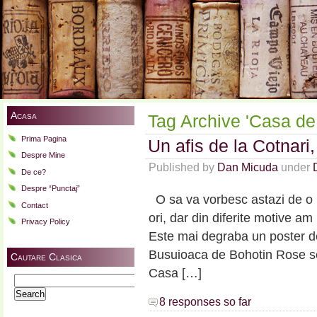
Acasa
Tag Archive 'Casa de 
Prima Pagina
Un afis de la Cotnari,
Despre Mine
Published by
Dan Micuda
under
De ce?
Despre “Punctaj”
O sa va vorbesc astazi de o p
Contact
ori, dar din diferite motive a
Privacy Policy
Este mai degraba un poster de
Busuioaca de Bohotin Rose se
Cautare Clasica
Casa […]
Search
for:
8 responses so far