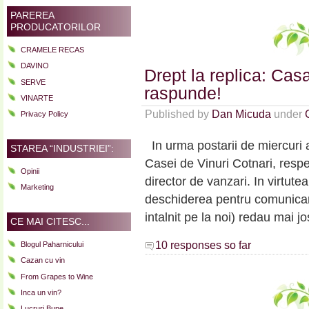
PAREREA
PRODUCATORILOR
CRAMELE RECAS
DAVINO
Drept la replica: Cas
SERVE
raspunde!
VINARTE
Published by
Dan Micuda
under
Privacy Policy
In urma postarii de miercuri a
STAREA “INDUSTRIEI”:
Casei de Vinuri Cotnari, respe
Opinii
director de vanzari. In virtutea
Marketing
deschiderea pentru comunicare
intalnit pe la noi) redau mai j
CE MAI CITESC...
10 responses so far
Blogul Paharnicului
Cazan cu vin
From Grapes to Wine
Inca un vin?
Lucruri Bune