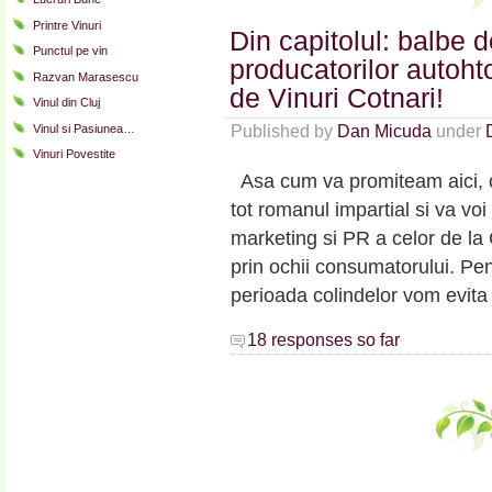
Printre Vinuri
Din capitolul: balbe 
Punctul pe vin
producatorilor autoht
Razvan Marasescu
de Vinuri Cotnari!
Vinul din Cluj
Vinul si Pasiunea…
Published by
Dan Micuda
under
Vinuri Povestite
Asa cum va promiteam aici, ca
tot romanul impartial si va v
marketing si PR a celor de la 
prin ochii consumatorului. Pen
perioada colindelor vom evita
18 responses so far