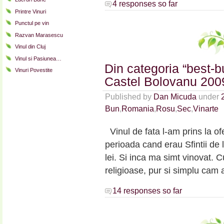
4 responses so far
Printre Vinuri
Punctul pe vin
Razvan Marasescu
Vinul din Cluj
Vinul si Pasiunea…
Din categoria “best-b
Vinuri Povestite
Castel Bolovanu 200
Published by
Dan Micuda
under
Bun
,
Romania
,
Rosu
,
Sec
,
Vinarte
Vinul de fata l-am prins la of
perioada cand erau Sfintii de 
lei. Si inca ma simt vinovat. 
religioase, pur si simplu cam 
14 responses so far