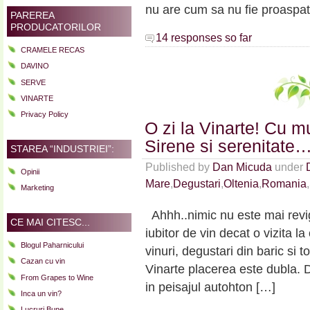
nu are cum sa nu fie proaspat
PAREREA
PRODUCATORILOR
14 responses so far
CRAMELE RECAS
DAVINO
SERVE
VINARTE
Privacy Policy
O zi la Vinarte! Cu m
Sirene si serenitate
STAREA “INDUSTRIEI”:
Published by
Dan Micuda
under
Opinii
Mare
,
Degustari
,
Oltenia
,
Romania
,
Marketing
Ahhh..nimic nu este mai revig
CE MAI CITESC...
iubitor de vin decat o vizita 
Blogul Paharnicului
vinuri, degustari din baric si
Cazan cu vin
Vinarte placerea este dubla.
From Grapes to Wine
in peisajul autohton […]
Inca un vin?
Lucruri Bune