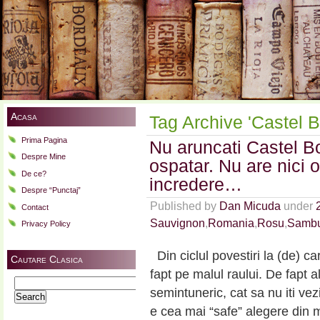
Acasa
Tag Archive 'Castel 
Prima Pagina
Nu aruncati Castel B
Despre Mine
ospatar. Nu are nici 
De ce?
incredere…
Despre “Punctaj”
Published by
Dan Micuda
under
Contact
Sauvignon
,
Romania
,
Rosu
,
Sambu
Privacy Policy
Din ciclul povestiri la (de) 
Cautare Clasica
fapt pe malul raului. De fapt 
Search
semintuneric, cat sa nu iti v
for:
e cea mai “safe” alegere din