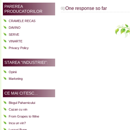
PAREREA
One response so far
PRODUCATORILOR
CRAMELE RECAS
DAVINO
SERVE
VINARTE
Privacy Policy
STAREA “INDUSTRIEI”:
Opinii
Marketing
CE MAI CITESC...
Blogul Paharnicului
Cazan cu vin
From Grapes to Wine
Inca un vin?
Lucruri Bune