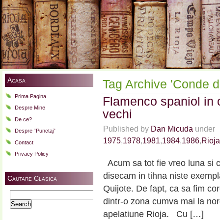
Acasa
Tag Archive 'Conde d
Prima Pagina
Flamenco spaniol in 
Despre Mine
vechi
De ce?
Published by
Dan Micuda
under
Despre “Punctaj”
1975
,
1978
,
1981
,
1984
,
1986
,
Rioja
Contact
Privacy Policy
Acum sa tot fie vreo luna si 
disecam in tihna niste exempl
Cautare Clasica
Quijote. De fapt, ca sa fim c
Search
dintr-o zona cumva mai la no
for:
apelatiune Rioja. Cu […]