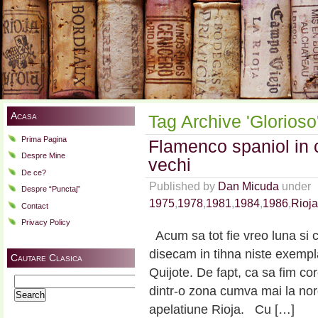
Acasa
Tag Archive 'Glorioso
Prima Pagina
Flamenco spaniol in 
Despre Mine
vechi
De ce?
Published by
Dan Micuda
under
Despre “Punctaj”
1975
,
1978
,
1981
,
1984
,
1986
,
Rioja
Contact
Privacy Policy
Acum sa tot fie vreo luna si 
disecam in tihna niste exempl
Cautare Clasica
Quijote. De fapt, ca sa fim c
Search
dintr-o zona cumva mai la no
for:
apelatiune Rioja. Cu […]