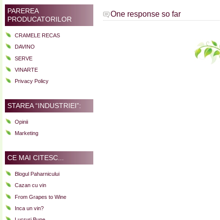
PAREREA
One response so far
PRODUCATORILOR
CRAMELE RECAS
DAVINO
SERVE
VINARTE
Privacy Policy
STAREA “INDUSTRIEI”:
Opinii
Marketing
CE MAI CITESC...
Blogul Paharnicului
Cazan cu vin
From Grapes to Wine
Inca un vin?
Lucruri Bune