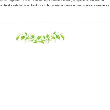
 imi tai degetele… Ce am aflat din episodul de aseara (de fapt de la concurenta
a chestia asta la niste clienti): ca in bucataria moderna nu mai conteaza asocierea