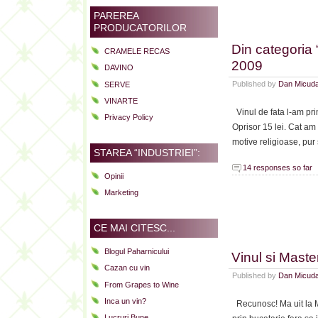
PAREREA
PRODUCATORILOR
Din categoria 
CRAMELE RECAS
2009
DAVINO
Published by
Dan Micud
SERVE
VINARTE
Vinul de fata l-am prin
Privacy Policy
Oprisor 15 lei. Cat am 
motive religioase, pur
STAREA “INDUSTRIEI”:
14 responses so far
Opinii
Marketing
CE MAI CITESC...
Blogul Paharnicului
Vinul si Maste
Cazan cu vin
Published by
Dan Micud
From Grapes to Wine
Inca un vin?
Recunosc! Ma uit la M
Lucruri Bune