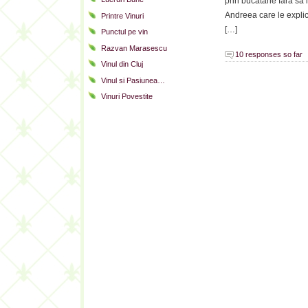
prin bucatarie fara sa
Andreea care le explic
Printre Vinuri
[…]
Punctul pe vin
Razvan Marasescu
10 responses so far
Vinul din Cluj
Vinul si Pasiunea…
Vinuri Povestite