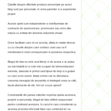
Opiniile despre diferitele produse prezentate pe acest
blog sunt pur personale, in urma parerilor si a experientei
proprii.
Aceste opinii sunt independente si neinfluentate de
contracte de sponsorizare, promovare sau orice alta
natura cu entitati din domeniu industriei vinului.
Orice facilitate care mi se acorda, aflata in relatie directa
cu cu vinurile despre care vorbesc este sau va fi
mentionata in mod corespunzator in postarea respectiva.
Blogul de fata nu este unul literar si de aceea s-ar putea
sa mai intalniti ici si colo mici scapari de tehnoredactare
inerente, datorate in primul rand lipsei de timp si a grabei
cu care scriu uneori. Atata vreme cat nu afecteaza
coerenta mesajului de ansamblu si intelegeti ceea ce cititi,
faceti abstractie de ele. Imi cer scuze apriori!
Comentariile din partea cititorilor exprima opinia acestora,
proprie si personala, blogul de fata nefiind raspunzator
pentru continutul acestora. In cazul in care considerati ca
acestea prezinta informatii false sau continutul lor va