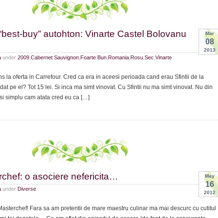
“best-buy” autohton: Vinarte Castel Bolovanu
Mar
08
2013
a
under
2009
,
Cabernet Sauvignon
,
Foarte Bun
,
Romania
,
Rosu
,
Sec
,
Vinarte
s la oferta in Carrefour. Cred ca era in aceesi perioada cand erau Sfintii de la
dat pe el? Tot 15 lei. Si inca ma simt vinovat. Cu Sfintii nu ma simt vinovat. Nu din
 si simplu cam atata cred eu ca […]
rchef: o asociere nefericita…
May
16
a
under
Diverse
2012
asterchef! Fara sa am pretentii de mare maestru culinar ma mai descurc cu cutitul