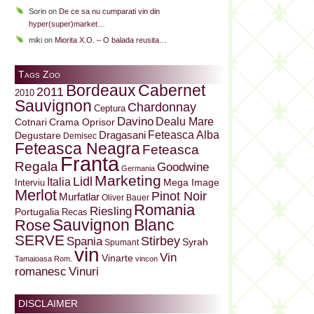
Sorin
on
De ce sa nu cumparati vin din
hyper(super)market…
miki
on
Miorita X.O. – O balada reusita…
Tags Zoo
Bordeaux
Cabernet
2011
2010
Sauvignon
Chardonnay
Ceptura
Davino
Dealu Mare
Cotnari
Crama Oprisor
Dragasani
Feteasca Alba
Degustare
Demisec
Feteasca Neagra
Feteasca
Franta
Regala
Goodwine
Germania
Marketing
Lidl
Italia
Mega Image
Interviu
Merlot
Pinot Noir
Murfatlar
Oliver Bauer
Romania
Riesling
Portugalia
Recas
Sauvignon Blanc
Rose
SERVE
Stirbey
Spania
Syrah
Spumant
vin
Vin
Vinarte
Tamaioasa Rom.
vincon
Vinuri
romanesc
DISCLAIMER