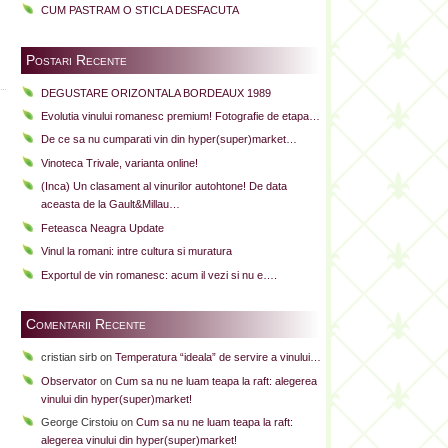
CUM PASTRAM O STICLA DESFACUTA
Postari Recente
DEGUSTARE ORIZONTALA BORDEAUX 1989
Evolutia vinului romanesc premium! Fotografie de etapa…
De ce sa nu cumparati vin din hyper(super)market…
Vinoteca Trivale, varianta online!
(Inca) Un clasament al vinurilor autohtone! De data
aceasta de la Gault&Millau…
Feteasca Neagra Update
Vinul la romani: intre cultura si muratura
Exportul de vin romanesc: acum il vezi si nu e….
Comentarii Recente
cristian sirb
on
Temperatura “ideala” de servire a vinului…
Observator
on
Cum sa nu ne luam teapa la raft: alegerea
vinului din hyper(super)market!
George Cirstoiu
on
Cum sa nu ne luam teapa la raft:
alegerea vinului din hyper(super)market!