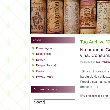
Acasa
Tag Archive '
Prima Pagina
Nu aruncati C
Despre Mine
vina. Consuma
De ce?
Published by
Dan Micud
Despre “Punctaj”
Contact
Din ciclul povestiri l
barajului. Nu conteaza
Privacy Policy
Porcul e cea mai “saf
proaspat. […]
Cautare Clasica
14 responses so far
Search
for: