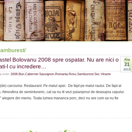
Samburesti'
astel Bolovanu 2008 spre ospatar. Nu are nici o
Aug
21
ti-l cu incredere…
2013
a
under
2008
,
Bun
,
Cabernet Sauvignon
,
Romania
,
Rosu
,
Samburesti
,
Sec
,
Vinarte
a (de) carciuma: Restaurant. Pe malul apei. De fapt pe malul raului. De fapt al
. Atmosfera de semintuneric, cat sa nu iti vezi paianjenul de deasupra capului.
e” alegere din meniu. Toata lumea mananca porc, deci nu are cum sa nu fie