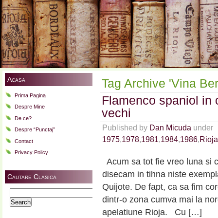
Acasa
Tag Archive 'Vina Be
Prima Pagina
Flamenco spaniol in 
Despre Mine
vechi
De ce?
Published by
Dan Micuda
under
Despre “Punctaj”
1975
,
1978
,
1981
,
1984
,
1986
,
Rioja
Contact
Privacy Policy
Acum sa tot fie vreo luna si 
disecam in tihna niste exempl
Cautare Clasica
Quijote. De fapt, ca sa fim c
Search
dintr-o zona cumva mai la no
for:
apelatiune Rioja. Cu […]