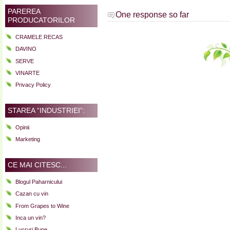
PAREREA
One response so far
PRODUCATORILOR
CRAMELE RECAS
DAVINO
SERVE
VINARTE
Privacy Policy
STAREA “INDUSTRIEI”:
Opinii
Marketing
CE MAI CITESC...
Blogul Paharnicului
Cazan cu vin
From Grapes to Wine
Inca un vin?
Lucruri Bune