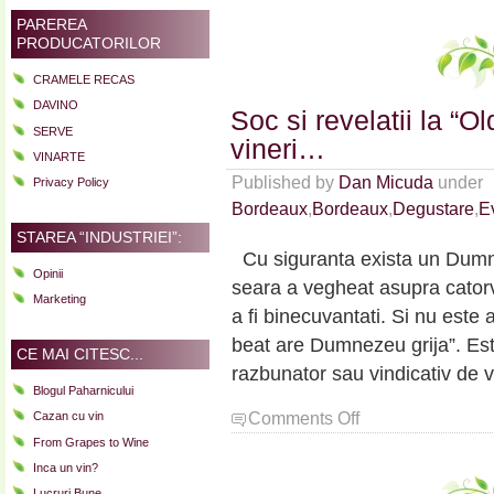
PAREREA
PRODUCATORILOR
CRAMELE RECAS
DAVINO
Soc si revelatii la “
SERVE
vineri…
VINARTE
Published by
Dan Micuda
under
Privacy Policy
Bordeaux
,
Bordeaux
,
Degustare
,
E
STAREA “INDUSTRIEI”:
Cu siguranta exista un Dumnez
Opinii
seara a vegheat asupra catorva
Marketing
a fi binecuvantati. Si nu est
beat are Dumnezeu grija”. Es
CE MAI CITESC...
razbunator sau vindicativ de 
Blogul Paharnicului
on
Comments Off
Cazan cu vin
Soc
From Grapes to Wine
si
Inca un vin?
revelatii
Lucruri Bune