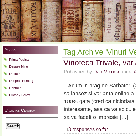
Acasa
Tag Archive 'Vinuri V
Prima Pagina
Vinoteca Trivale, vari
Despre Mine
Published by
Dan Micuda
under
A
De ce?
Despre “Punctaj”
Acum in prag de Sarbatori (a 
Contact
sa lansez si varianta online a 
Privacy Policy
100% gata (cred ca niciodata n
interesante, asa ca va spicui
Cautare Clasica
sa va faceti o impresie […]
Search
for:
3 responses so far