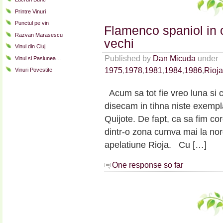
la
“Old
Printre Vinuri
Bordeaux
Punctul pe vin
Flamenco spaniol in 
Tasting”
Razvan Marasescu
de
vechi
Vinul din Cluj
vineri…
Published by
Dan Micuda
under
Vinul si Pasiunea…
1975
,
1978
,
1981
,
1984
,
1986
,
Rioja
Vinuri Povestite
Acum sa tot fie vreo luna si 
disecam in tihna niste exempl
Quijote. De fapt, ca sa fim c
dintr-o zona cumva mai la no
apelatiune Rioja. Cu […]
One response so far